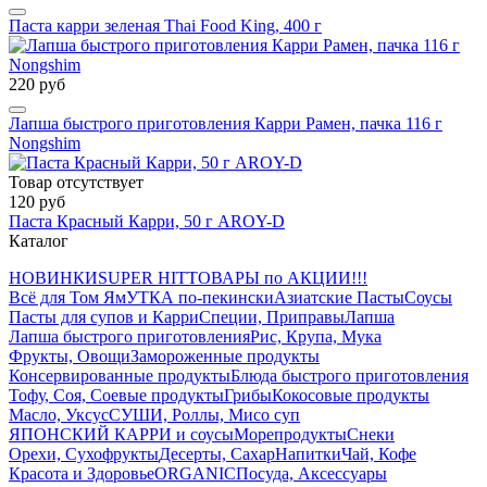
Паста карри зеленая Thai Food King, 400 г
220 руб
Лапша быстрого приготовления Карри Рамен, пачка 116 г
Nongshim
Товар отсутствует
120 руб
Паста Красный Карри, 50 г AROY-D
Каталог
НОВИНКИ
SUPER HIT
ТОВАРЫ по АКЦИИ!!!
Всё для Том Ям
УТКА по-пекински
Азиатские Пасты
Соусы
Пасты для супов и Карри
Специи, Приправы
Лапша
Лапша быстрого приготовления
Рис, Крупа, Мука
Фрукты, Овощи
Замороженные продукты
Консервированные продукты
Блюда быстрого приготовления
Тофу, Соя, Соевые продукты
Грибы
Кокосовые продукты
Масло, Уксус
СУШИ, Роллы, Мисо суп
ЯПОНСКИЙ КАРРИ и соусы
Морепродукты
Снеки
Орехи, Сухофрукты
Десерты, Сахар
Напитки
Чай, Кофе
Красота и Здоровье
ORGANIC
Посуда, Аксессуары