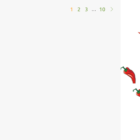
1
2
3
10
…