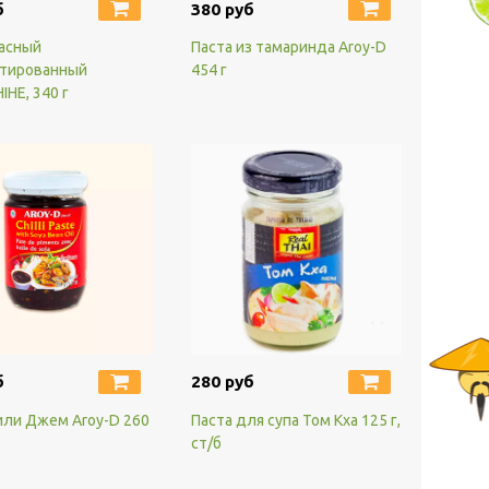
б
380 руб
асный
Паста из тамаринда Aroy-D
тированный
454 г
HE, 340 г
б
280 руб
или Джем Aroy-D 260
Паста для супа Том Кха 125 г,
ст/б