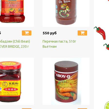
б
550 руб
бадзян (Chili Bean)
Перечная паста, 510г
EVER BRIDGE, 230 г
Вьетнам