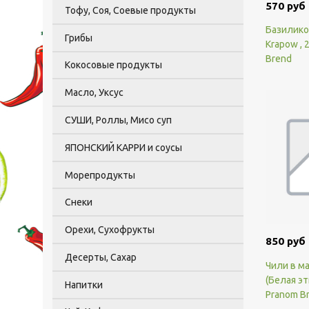
570 руб
Тофу, Соя, Соевые продукты
Базилико
Грибы
Krapow , 
Brend
Кокосовые продукты
Масло, Уксус
СУШИ, Роллы, Мисо суп
ЯПОНСКИЙ КАРРИ и соусы
Морепродукты
Снеки
Орехи, Сухофрукты
850 руб
Десерты, Сахар
Чили в м
(Белая эт
Напитки
Pranom B