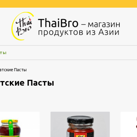
кты
атские Пасты
тские Пасты