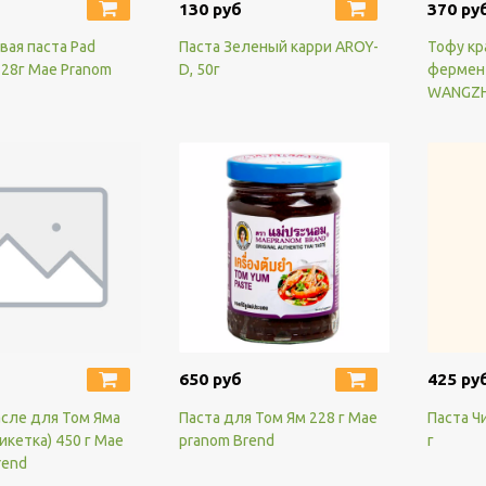
130 руб
370 ру
вая паста Pad
Паста Зеленый карри AROY-
Тофу кр
228г Mae Pranom
D, 50г
фермен
WANGZHI
650 руб
425 ру
асле для Том Яма
Паста для Том Ям 228 г Mae
Паста Ч
икетка) 450 г Mae
pranom Brend
г
rend