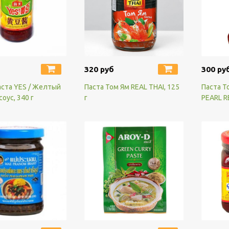
320 руб
300 ру
аста YES / Желтый
Паста Том Ям REAL THAI, 125
Паста То
оус, 340 г
г
PEARL R