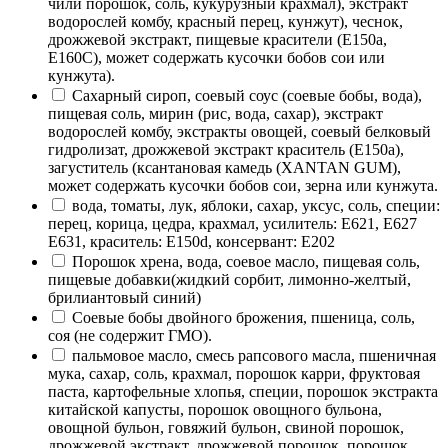
чили порошок, соль, кукурузный крахмал), экстракт
водорослей комбу, красный перец, кунжут), чеснок,
дрожжевой экстракт, пищевые красители (Е150а,
Е160С), может содержать кусочки бобов сои или
кунжута).
Сахарный сироп, соевый соус (соевые бобы, вода),
пищевая соль, мирин (рис, вода, сахар), экстракт
водорослей комбу, экстракты овощей, соевый белковый
гидролизат, дрожжевой экстракт краситель (Е150a),
загуститель (ксантановая камедь (XANTAN GUM),
может содержать кусочки бобов сои, зерна или кунжута.
вода, томаты, лук, яблоки, сахар, уксус, соль, специи:
перец, корица, цедра, крахмал, усилитель: Е621, Е627
Е631, краситель: Е150d, консервант: Е202
Порошок хрена, вода, соевое масло, пищевая соль,
пищевые добавки(жидкий сорбит, лимонно-желтый,
брилиантовый синий)
Соевые бобы двойного брожения, пшеница, соль,
соя (не содержит ГМО).
пальмовое масло, смесь рапсового масла, пшеничная
мука, сахар, соль, крахмал, порошок карри, фруктовая
паста, картофельные хлопья, специи, порошок экстракта
китайской капусты, порошок овощного бульона,
овощной бульон, говяжий бульон, свиной порошок,
дрожжевой экстракт, дрожжевой порошок, порошок