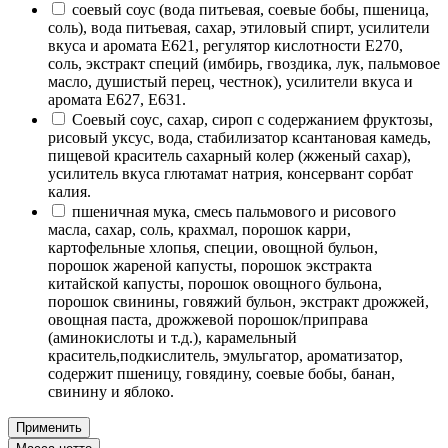
соевый соус (вода питьевая, соевые бобы, пшеница,
соль), вода питьевая, сахар, этиловый спирт, усилители
вкуса и аромата Е621, регулятор кислотности Е270,
соль, экстракт специй (имбирь, гвоздика, лук, пальмовое
масло, душистый перец, честнок), усилители вкуса и
аромата Е627, Е631.
Соевый соус, сахар, сироп с содержанием фруктозы,
рисовый уксус, вода, стабилизатор ксантановая камедь,
пищевой краситель сахарный колер (жженый сахар),
усилитель вкуса глютамат натрия, консервант сорбат
калия.
пшеничная мука, смесь пальмового и рисового
масла, сахар, соль, крахмал, порошок карри,
картофельные хлопья, специи, овощной бульон,
порошок жареной капусты, порошок экстракта
китайской капусты, порошок овощного бульона,
порошок свинины, говяжий бульон, экстракт дрожжей,
овощная паста, дрожжевой порошок/приправа
(аминокислоты и т.д.), карамельный
краситель,подкислитель, эмульгатор, ароматизатор,
содержит пшеницу, говядину, соевые бобы, банан,
свинину и яблоко.
Применить