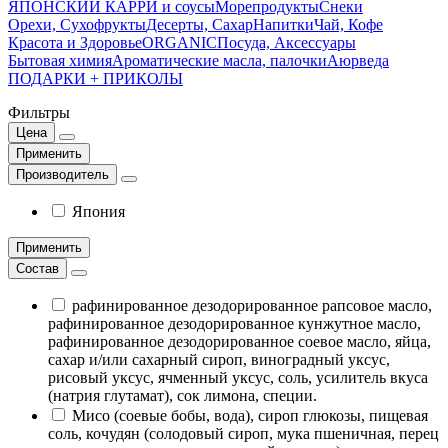
ЯПОНСКИЙ КАРРИ и соусы
Морепродукты
Снеки
Орехи, Сухофрукты
Десерты, Сахар
Напитки
Чай, Кофе
Красота и Здоровье
ORGANIC
Посуда, Аксессуары
Бытовая химия
Ароматические масла, палочки
Аюрведа
ПОДАРКИ + ПРИКОЛЫ
Фильтры
Цена
Применить
Производитель
Япония
Применить
Состав
рафинированное дезодорированное рапсовое масло,
рафинированное дезодорированное кунжутное масло,
рафинированное дезодорированное соевое масло, яйца,
сахар и/или сахарный сироп, виноградный уксус,
рисовый уксус, ячменный уксус, соль, усилитель вкуса
(натрия глутамат), сок лимона, специи.
Мисо (соевые бобы, вода), сироп глюкозы, пищевая
соль, кочудян (солодовый сироп, мука пшеничная, перец