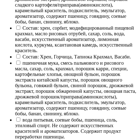
сладкого картофеля/приправа(аминокислота),
карамельный краситель, подкислитель, эмульгатор,
ароматизатор, содержит пшеницу, говядину, соевые
бобы, банан, свинину, яблоко.
Состав: хрен, сорбит, модифицированный пищевой
крахмал, масло рисовых отрубей, сахар, соль, вода,
васаби, искусственный ароматизатор, лимонная
кислота, куркума, ксантановая камедь, искусственный
краситель.
Состав: Хрен, Горчица, Тапиока Крахмал, Васаби.
пшеничная мука, смесь пальмового и рисового
масла, сахар, соль, крахмал, порошок карри, специи,
картофельные хлопья, овощной бульон, порошок
экстракта китайской капусты, порошок овощного
бульона, говяжий бульон, свиной порошок, дрожжевой
экстракт, порошок обжаренной капусты, овощная паста,
дрожжевой порошок/приправа(аминокислоты),
карамельный краситель, подкислитель, эмульгатор,
ароматизатор, содержит пшеницу, говядину, соевые
бобы, банан, свинину, яблоко.
вода питьевая, соевые бобы, пшеница, соль,
этиловый спирт. Не содержит искусственных
красителей и ароматизаторов. Содержит продукт
переработки пшеницы.