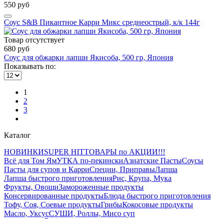
550 руб
Соус S&B Пикантное Карри Микс среднеострый, к/к 144г
Товар отсутствует
680 руб
Соус для обжарки лапши Якисоба, 500 гр, Япония
Показывать по:
1
2
3
Каталог
НОВИНКИ
SUPER HIT
ТОВАРЫ по АКЦИИ!!!
Всё для Том Ям
УТКА по-пекински
Азиатские Пасты
Соусы
Пасты для супов и Карри
Специи, Приправы
Лапша
Лапша быстрого приготовления
Рис, Крупа, Мука
Фрукты, Овощи
Замороженные продукты
Консервированные продукты
Блюда быстрого приготовления
Тофу, Соя, Соевые продукты
Грибы
Кокосовые продукты
Масло, Уксус
СУШИ, Роллы, Мисо суп