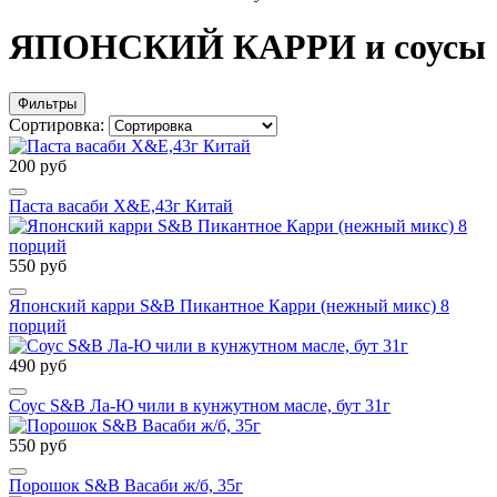
ЯПОНСКИЙ КАРРИ и соусы
Фильтры
Сортировка:
200 руб
Паста васаби X&E,43г Китай
550 руб
Японский карри S&B Пикантное Карри (нежный микс) 8
порций
490 руб
Соус S&B Ла-Ю чили в кунжутном масле, бут 31г
550 руб
Порошок S&B Васаби ж/б, 35г