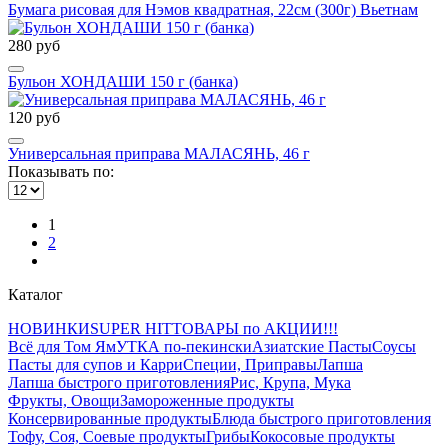
Бумага рисовая для Нэмов квадратная, 22см (300г) Вьетнам
280 руб
Бульон ХОНДАШИ 150 г (банка)
120 руб
Универсальная приправа МАЛАСЯНЬ, 46 г
Показывать по:
1
2
Каталог
НОВИНКИ
SUPER HIT
ТОВАРЫ по АКЦИИ!!!
Всё для Том Ям
УТКА по-пекински
Азиатские Пасты
Соусы
Пасты для супов и Карри
Специи, Приправы
Лапша
Лапша быстрого приготовления
Рис, Крупа, Мука
Фрукты, Овощи
Замороженные продукты
Консервированные продукты
Блюда быстрого приготовления
Тофу, Соя, Соевые продукты
Грибы
Кокосовые продукты