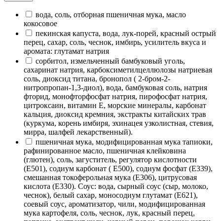
вода, соль, отборная пшеничная мука, масло
кокосовое
пекинская капуста, вода, лук-порей, красный острый
перец, сахар, соль, чеснок, имбирь, усилитель вкуса и
аромата: глутамат натрия
сорбитол, измельченный бамбуковый уголь,
сахаринат натрия, карбоксиметилцеллюлозы натриевая
соль, диоксид титана, бронопол ( 2-бром-2-
нитропропан-1,3-диол), вода, бамбуковая соль, натрия
фторид, монофторфосфат натрия, пирофосфат натрия,
цитроксаин, витамин Е, морские минералы, карбонат
кальция, диоксид кремния, экстракты китайских трав
(куркума, корень имбиря, эхинацея узколистная, стевия,
мирра, шалфей лекарственный).
пшеничная мука, модифицированная мука тапиоки,
рафинированное масло, пшеничная клейковина
(глютен), соль, загуститель, регулятор кислотности
(Е501), содиум карбонат ( Е500), содиум фосфат (Е339),
смешанная токоферольная мука (Е306), цитрусовая
кислота (Е330). Соус: вода, сырный соус (сыр, молоко,
чеснок), белый сахар, моносодиум глутамат (Е621),
соевый соус, ароматизатор, чили, модифицированная
мука картофеля, соль, чеснок, лук, красный перец,