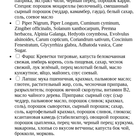
паприка, экстракт чили, черный перец, порошок карри.
Специя: порошок моцареллы (молочный), смешанный
сырный порошок (чеддар, камамбер, гауда), белый сахар,
соль, соевое масло
Piper Nigrum, Piper Longum, Cuminum cyminum,
Zingiber officinalis, Solanum xanthocarpum, Premna
herbacea, Alpinia Galanga, Hedyotis corymbosa, Evolvulus
alsinoides, Carum copticum, Coriandrum sativum, Coscinium
Fenestratum, Glycyrrhiza glabra, Adhatoda vasica, Cane
Sugar.
Фарш: Креветки тигровые, капуста белокочанная
свежая, имбирь корень, соль пищевая, сахар, чеснок
свежий, лук зелёный, перец молотый белый, масло
кунжутное, яйцо, майонез, соус соевый.
Лапша: мука пшеничная, крахмал, пальмовое масло;
глютен, растительный жир, соль, чесночная приправа,
разрыхлитель; порошок яичной скорлупы, витамин В2,
масло чайного дерева. Приправа: сырный соус (сыр
чеддер, пальмовое масло, порошок сливок; крахмал,
соль), порошок сыворотки, сырный порошок; сахар,
соль, картофельный крахмал, порошок сливок, глюкоза;
ксантановая камедь (стабилизатор), овощной порошок;
порошок цыпленка, перец чили, черный перец; куркума,
макароны, хлопья со вкусом ветчины; капуста бок чой,
брокколи, морковь.