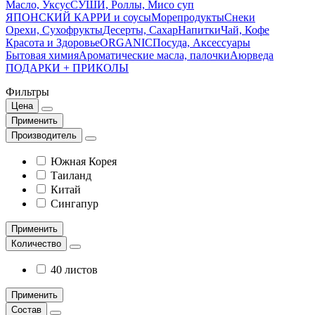
Масло, Уксус
СУШИ, Роллы, Мисо суп
ЯПОНСКИЙ КАРРИ и соусы
Морепродукты
Снеки
Орехи, Сухофрукты
Десерты, Сахар
Напитки
Чай, Кофе
Красота и Здоровье
ORGANIC
Посуда, Аксессуары
Бытовая химия
Ароматические масла, палочки
Аюрведа
ПОДАРКИ + ПРИКОЛЫ
Фильтры
Цена
Применить
Производитель
Южная Корея
Таиланд
Китай
Сингапур
Применить
Количество
40 листов
Применить
Состав