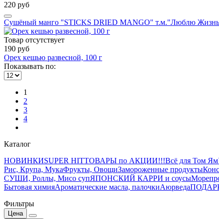
220 руб
Сушёный манго "STICKS DRIED MANGO" т.м."Люблю Жизнь"
Товар отсутствует
190 руб
Орех кешью развесной, 100 г
Показывать по:
1
2
3
4
Каталог
НОВИНКИ
SUPER HIT
ТОВАРЫ по АКЦИИ!!!
Всё для Том Ям
Рис, Крупа, Мука
Фрукты, Овощи
Замороженные продукты
Конс
СУШИ, Роллы, Мисо суп
ЯПОНСКИЙ КАРРИ и соусы
Морепр
Бытовая химия
Ароматические масла, палочки
Аюрведа
ПОДАР
Фильтры
Цена