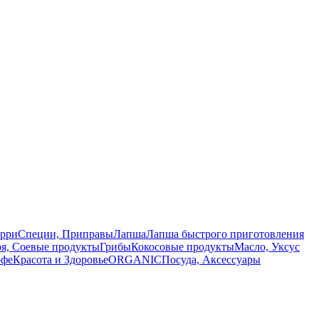
арри
Специи, Приправы
Лапша
Лапша быстрого приготовления
оя, Соевые продукты
Грибы
Кокосовые продукты
Масло, Уксус
офе
Красота и Здоровье
ORGANIC
Посуда, Аксессуары