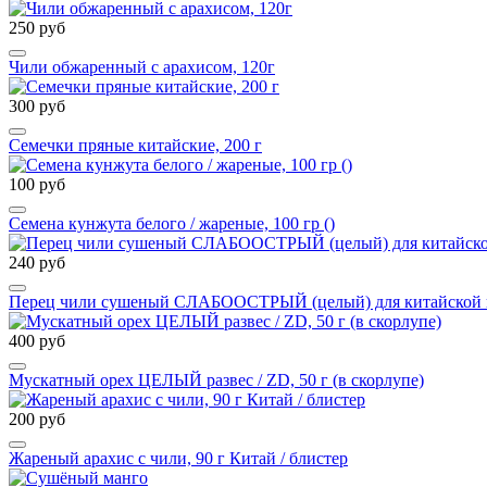
250 руб
Чили обжаренный с арахисом, 120г
300 руб
Семечки пряные китайские, 200 г
100 руб
Семена кунжута белого / жареные, 100 гр ()
240 руб
Перец чили сушеный СЛАБООСТРЫЙ (целый) для китайской и 
400 руб
Мускатный орех ЦЕЛЫЙ развес / ZD, 50 г (в скорлупе)
200 руб
Жареный арахис с чили, 90 г Китай / блистер