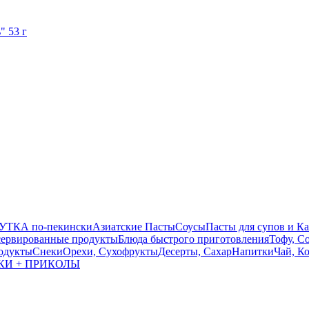
 53 г
УТКА по-пекински
Азиатские Пасты
Соусы
Пасты для супов и К
ервированные продукты
Блюда быстрого приготовления
Тофу, С
одукты
Снеки
Орехи, Сухофрукты
Десерты, Сахар
Напитки
Чай, К
КИ + ПРИКОЛЫ