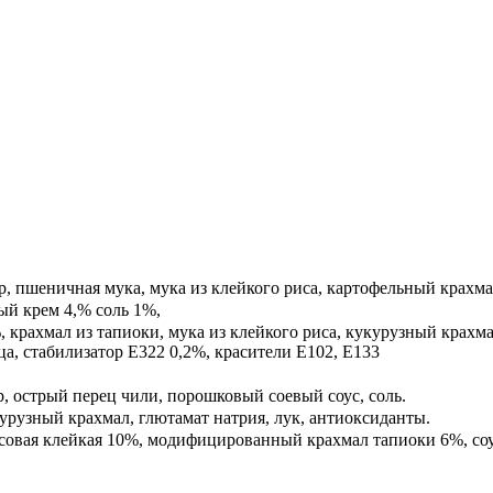
хар, пшеничная мука, мука из клейкого риса, картофельный крахм
ый крем 4,% соль 1%,
крахмал из тапиоки, мука из клейкого риса, кукурузный крахмал
ца, стабилизатор Е322 0,2%, красители Е102, Е133
р, острый перец чили, порошковый соевый соус, соль.
укурузный крахмал, глютамат натрия, лук, антиоксиданты.
исовая клейкая 10%, модифицированный крахмал тапиоки 6%, соу