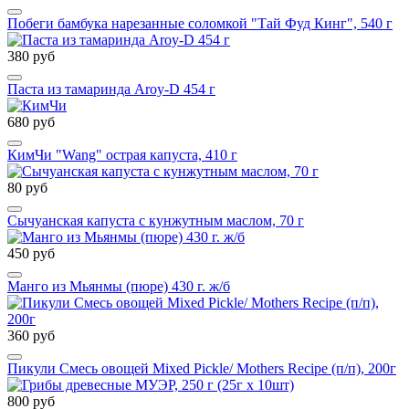
Побеги бамбука нарезанные соломкой "Тай Фуд Кинг", 540 г
380 руб
Паста из тамаринда Aroy-D 454 г
680 руб
КимЧи "Wang" острая капуста, 410 г
80 руб
Сычуанская капуста с кунжутным маслом, 70 г
450 руб
Манго из Мьянмы (пюре) 430 г. ж/б
360 руб
Пикули Смесь овощей Mixed Pickle/ Mothers Recipe (п/п), 200г
800 руб