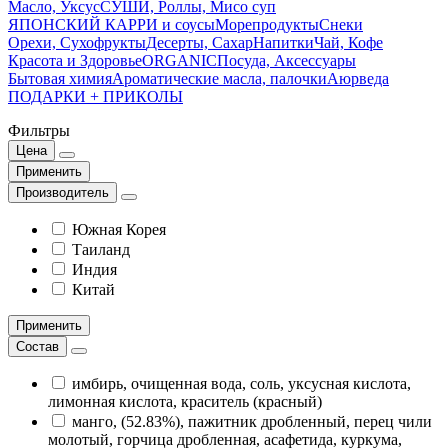
Масло, Уксус
СУШИ, Роллы, Мисо суп
ЯПОНСКИЙ КАРРИ и соусы
Морепродукты
Снеки
Орехи, Сухофрукты
Десерты, Сахар
Напитки
Чай, Кофе
Красота и Здоровье
ORGANIC
Посуда, Аксессуары
Бытовая химия
Ароматические масла, палочки
Аюрведа
ПОДАРКИ + ПРИКОЛЫ
Фильтры
Цена
Применить
Производитель
Южная Корея
Таиланд
Индия
Китай
Применить
Состав
имбирь, очищенная вода, соль, уксусная кислота,
лимонная кислота, краситель (красный)
манго, (52.83%), пажитник дробленный, перец чили
молотый, горчица дробленная, асафетида, куркума,