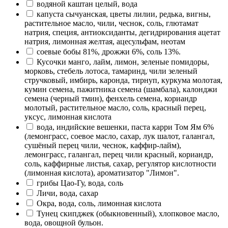
водяной каштан целый, вода
капуста сычуанская, цветы лилии, редька, вигны,
растительное масло, чили, чеснок, соль, глютамат
натрия, специя, антиоксиданты, дегидрирования ацетат
натрия, лимонная желтая, ацесульфам, неотам
соевые бобы 81%, дрожжи 6%, соль 13%.
Кусочки манго, лайм, лимон, зеленые помидоры,
морковь, стебель лотоса, тамаринд, чили зеленый
стручковый, имбирь, каронда, тирнуп, куркума молотая,
кумин семена, пажитника семена (шамбала), калонджи
семена (черный тмин), фенхель семена, кориандр
молотый, растительное масло, соль, красный перец,
уксус, лимонная кислота
вода, индийские вешенки, паста карри Том Ям 6%
(лемонграсс, соевое масло, сахар, лук шалот, галангал,
сушёный перец чили, чеснок, каффир-лайм),
лемонграсс, галангал, перец чили красный, кориандр,
соль, каффирные листья, сахар, регулятор кислотности
(лимонная кислота), ароматизатор "Лимон".
грибы Цао-Гу, вода, соль
Личи, вода, сахар
Окра, вода, соль, лимонная кислота
Тунец скипджек (обыкновенный), хлопковое масло,
вода, овощной бульон.