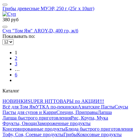
Грибы древесные МУЭР, 250 г (25г х 10шт)
380 руб
Суп "Том Ям" AROY-D, 400 гр, ж/б
Показывать по:
1
2
3
…
6
Каталог
НОВИНКИ
SUPER HIT
ТОВАРЫ по АКЦИИ!!!
Всё для Том Ям
УТКА по-пекински
Азиатские Пасты
Соусы
Пасты для супов и Карри
Специи, Приправы
Лапша
Лапша быстрого приготовления
Рис, Крупа, Мука
Фрукты, Овощи
Замороженные продукты
Консервированные продукты
Блюда быстрого приготовления
Тофу, Соя, Соевые продукты
Грибы
Кокосовые продукты