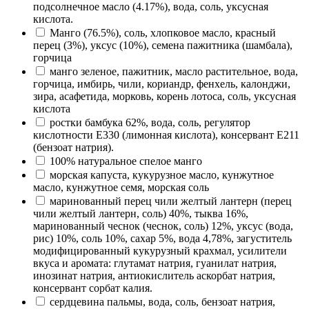
подсолнечное масло (4.17%), вода, соль, уксусная
кислота.
Манго (76.5%), соль, хлопковое масло, красный
перец (3%), уксус (10%), семена пажитника (шамбала),
горчица
манго зеленое, пажитник, масло растительное, вода,
горчица, имбирь, чили, кориандр, фенхель, калонджи,
зира, асафетида, морковь, корень лотоса, соль, уксусная
кислота
ростки бамбука 62%, вода, соль, регулятор
кислотности E330 (лимонная кислота), консервант E211
(бензоат натрия).
100% натуральное спелое манго
морская капуста, кукурузное масло, кунжутное
масло, кунжутное семя, морская соль
маринованный перец чили желтый лантерн (перец
чили желтый лантерн, соль) 40%, тыква 16%,
маринованный чеснок (чеснок, соль) 12%, уксус (вода,
рис) 10%, соль 10%, сахар 5%, вода 4,78%, загуститель
модифицированный кукурузный крахмал, усилители
вкуса и аромата: глутамат натрия, гуанилат натрия,
инозинат натрия, антиокислитель аскорбат натрия,
консервант сорбат калия.
сердцевина пальмы, вода, соль, бензоат натрия,