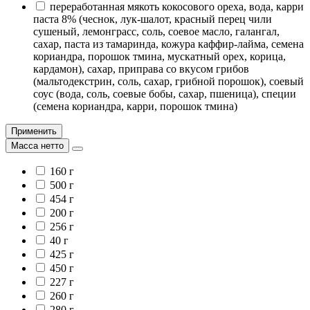
переработанная мякоть кокосового ореха, вода, карри
паста 8% (чеснок, лук-шалот, красный перец чили
сушеный, лемонграсс, соль, соевое масло, галангал,
сахар, паста из тамаринда, кожура каффир-лайма, семена
кориандра, порошок тмина, мускатный орех, корица,
кардамон), сахар, приправа со вкусом грибов
(мальтодекстрин, соль, сахар, грибной порошок), соевый
соус (вода, соль, соевые бобы, сахар, пшеница), специи
(семена кориандра, карри, порошок тмина)
Применить
Масса нетто
160 г
500 г
454 г
200 г
256 г
40 г
425 г
450 г
227 г
260 г
280 г