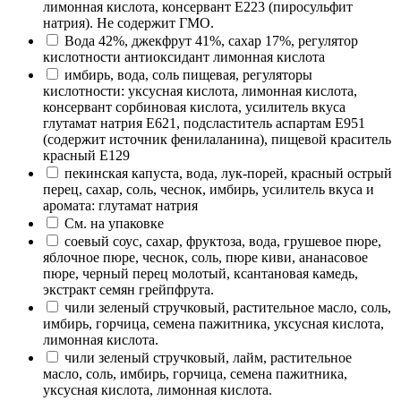
лимонная кислота, консервант Е223 (пиросульфит
натрия). Не содержит ГМО.
Вода 42%, джекфрут 41%, сахар 17%, регулятор
кислотности антиоксидант лимонная кислота
имбирь, вода, соль пищевая, регуляторы
кислотности: уксусная кислота, лимонная кислота,
консервант сорбиновая кислота, усилитель вкуса
глутамат натрия Е621, подсластитель аспартам Е951
(содержит источник фенилаланина), пищевой краситель
красный Е129
пекинская капуста, вода, лук-порей, красный острый
перец, сахар, соль, чеснок, имбирь, усилитель вкуса и
аромата: глутамат натрия
См. на упаковке
соевый соус, сахар, фруктоза, вода, грушевое пюре,
яблочное пюре, чеснок, соль, пюре киви, ананасовое
пюре, черный перец молотый, ксантановая камедь,
экстракт семян грейпфрута.
чили зеленый стручковый, растительное масло, соль,
имбирь, горчица, семена пажитника, уксусная кислота,
лимонная кислота.
чили зеленый стручковый, лайм, растительное
масло, соль, имбирь, горчица, семена пажитника,
уксусная кислота, лимонная кислота.