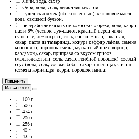
Личи, вода, сахар
Окра, вода, соль, лимонная кислота
Тунец скипджек (обыкновенный), хлопковое масло,
вода, овощной бульон.
переработанная мякоть кокосового ореха, вода, карри
паста 8% (чеснок, лук-шалот, красный перец чили
сушеный, лемонграсс, соль, соевое масло, галангал,
сахар, паста из тамаринда, кожура каффир-лайма, семена
кориандра, порошок тмина, мускатный орех, корица,
кардамон), сахар, приправа со вкусом грибов
(мальтодекстрин, соль, сахар, грибной порошок), соевый
соус (вода, соль, соевые бобы, сахар, пшеница), специи
(семена кориандра, карри, порошок тмина)
Применить
Масса нетто
160 г
500 г
454 г
200 г
256 г
40 г
425 г