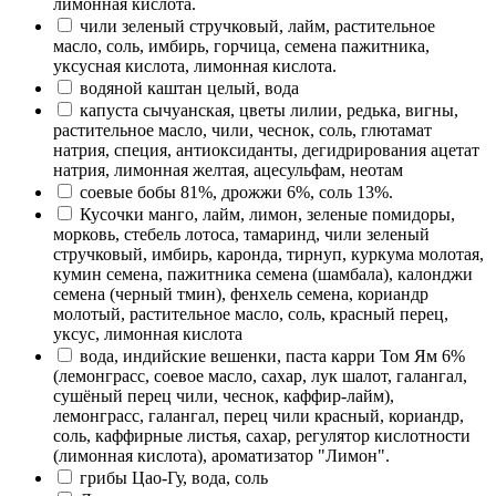
лимонная кислота.
чили зеленый стручковый, лайм, растительное
масло, соль, имбирь, горчица, семена пажитника,
уксусная кислота, лимонная кислота.
водяной каштан целый, вода
капуста сычуанская, цветы лилии, редька, вигны,
растительное масло, чили, чеснок, соль, глютамат
натрия, специя, антиоксиданты, дегидрирования ацетат
натрия, лимонная желтая, ацесульфам, неотам
соевые бобы 81%, дрожжи 6%, соль 13%.
Кусочки манго, лайм, лимон, зеленые помидоры,
морковь, стебель лотоса, тамаринд, чили зеленый
стручковый, имбирь, каронда, тирнуп, куркума молотая,
кумин семена, пажитника семена (шамбала), калонджи
семена (черный тмин), фенхель семена, кориандр
молотый, растительное масло, соль, красный перец,
уксус, лимонная кислота
вода, индийские вешенки, паста карри Том Ям 6%
(лемонграсс, соевое масло, сахар, лук шалот, галангал,
сушёный перец чили, чеснок, каффир-лайм),
лемонграсс, галангал, перец чили красный, кориандр,
соль, каффирные листья, сахар, регулятор кислотности
(лимонная кислота), ароматизатор "Лимон".
грибы Цао-Гу, вода, соль