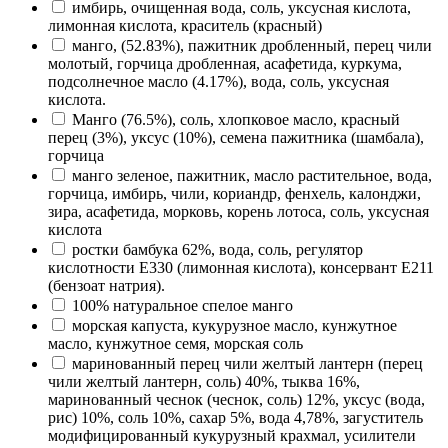
имбирь, очищенная вода, соль, уксусная кислота,
лимонная кислота, краситель (красный)
манго, (52.83%), пажитник дробленный, перец чили
молотый, горчица дробленная, асафетида, куркума,
подсолнечное масло (4.17%), вода, соль, уксусная
кислота.
Манго (76.5%), соль, хлопковое масло, красный
перец (3%), уксус (10%), семена пажитника (шамбала),
горчица
манго зеленое, пажитник, масло растительное, вода,
горчица, имбирь, чили, кориандр, фенхель, калонджи,
зира, асафетида, морковь, корень лотоса, соль, уксусная
кислота
ростки бамбука 62%, вода, соль, регулятор
кислотности E330 (лимонная кислота), консервант E211
(бензоат натрия).
100% натуральное спелое манго
морская капуста, кукурузное масло, кунжутное
масло, кунжутное семя, морская соль
маринованный перец чили желтый лантерн (перец
чили желтый лантерн, соль) 40%, тыква 16%,
маринованный чеснок (чеснок, соль) 12%, уксус (вода,
рис) 10%, соль 10%, сахар 5%, вода 4,78%, загуститель
модифицированный кукурузный крахмал, усилители