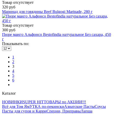
Товар отсутствует
320 руб
Маринад для говядины Beef Bulgogi Marinade, 280 г
Товар отсутствует
300 руб
Пюре манго Альфонсо Bestofindia натуральное Без сахара, 450
г
Показывать по:
1
2
3
4
5
6
Каталог
НОВИНКИ
SUPER HIT
ТОВАРЫ по АКЦИИ!!!
Всё для Том Ям
УТКА по-пекински
Азиатские Пасты
Соусы
Пасты для супов и Карри
Специи, Приправы
Лапша