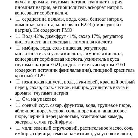
вкуса и аромата: глутамат натрия, гуанилат натрия,
инозинат натрия, антиокислитель аскорбат натрия,
консервант сорбат калия.
сердцевина пальмы, вода, соль, бензоат натрия,
лимонная кислота, консервант Е223 (пиросульфит
натрия). Не содержит ГМО.
Вода 42%, джекфрут 41%, сахар 17%, регулятор
кислотности антиоксидант лимонная кислота
имбирь, вода, соль пищевая, регуляторы
кислотности: уксусная кислота, лимонная кислота,
консервант сорбиновая кислота, усилитель вкуса
глутамат натрия Е621, подсластитель аспартам Е951
(содержит источник фенилаланина), пищевой краситель
красный Е129
пекинская капуста, вода, лук-порей, красный острый
перец, сахар, соль, чеснок, имбирь, усилитель вкуса и
аромата: глутамат натрия
См. на упаковке
соевый соус, сахар, фруктоза, вода, грушевое пюре,
яблочное пюре, чеснок, соль, пюре киви, ананасовое
пюре, черный перец молотый, ксантановая камедь,
экстракт семян грейпфрута.
чили зеленый стручковый, растительное масло, соль,
имбирь, горчица, семена пажитника, уксусная кислота,