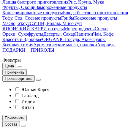
Лапша быстрого приготовления
Рис, Крупа, Мука
Фрукты, Овощи
Замороженные продукты
Консервированные продукты
Блюда быстрого приготовления
Тофу, Соя, Соевые продукты
Грибы
Кокосовые продукты
Масло, Уксус
СУШИ, Роллы, Мисо суп
ЯПОНСКИЙ КАРРИ и соусы
Морепродукты
Снеки
Орехи, Сухофрукты
Десерты, Сахар
Напитки
Чай, Кофе
Красота и Здоровье
ORGANIC
Посуда, Аксессуары
Бытовая химия
Ароматические масла, палочки
Аюрведа
ПОДАРКИ + ПРИКОЛЫ
Фильтры
Цена
Применить
Производитель
Южная Корея
Таиланд
Индия
Китай
Применить
Состав