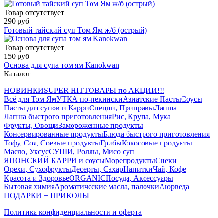
Товар отсутствует
290 руб
Готовый тайский суп Том Ям ж/б (острый)
Товар отсутствует
150 руб
Основа для супа том ям Kanokwan
Каталог
НОВИНКИ
SUPER HIT
ТОВАРЫ по АКЦИИ!!!
Всё для Том Ям
УТКА по-пекински
Азиатские Пасты
Соусы
Пасты для супов и Карри
Специи, Приправы
Лапша
Лапша быстрого приготовления
Рис, Крупа, Мука
Фрукты, Овощи
Замороженные продукты
Консервированные продукты
Блюда быстрого приготовления
Тофу, Соя, Соевые продукты
Грибы
Кокосовые продукты
Масло, Уксус
СУШИ, Роллы, Мисо суп
ЯПОНСКИЙ КАРРИ и соусы
Морепродукты
Снеки
Орехи, Сухофрукты
Десерты, Сахар
Напитки
Чай, Кофе
Красота и Здоровье
ORGANIC
Посуда, Аксессуары
Бытовая химия
Ароматические масла, палочки
Аюрведа
ПОДАРКИ + ПРИКОЛЫ
Политика конфиденциальности и оферта