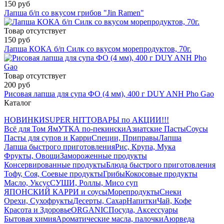
150 руб
Лапша б/п со вкусом грибов "Jin Ramen"
Товар отсутствует
150 руб
Лапша КОКА б/п Силк со вкусом морепродуктов, 70г.
Товар отсутствует
200 руб
Рисовая лапша для супа ФО (4 мм), 400 г DUY ANН Pho Gao
Каталог
НОВИНКИ
SUPER HIT
ТОВАРЫ по АКЦИИ!!!
Всё для Том Ям
УТКА по-пекински
Азиатские Пасты
Соусы
Пасты для супов и Карри
Специи, Приправы
Лапша
Лапша быстрого приготовления
Рис, Крупа, Мука
Фрукты, Овощи
Замороженные продукты
Консервированные продукты
Блюда быстрого приготовления
Тофу, Соя, Соевые продукты
Грибы
Кокосовые продукты
Масло, Уксус
СУШИ, Роллы, Мисо суп
ЯПОНСКИЙ КАРРИ и соусы
Морепродукты
Снеки
Орехи, Сухофрукты
Десерты, Сахар
Напитки
Чай, Кофе
Красота и Здоровье
ORGANIC
Посуда, Аксессуары
Бытовая химия
Ароматические масла, палочки
Аюрведа