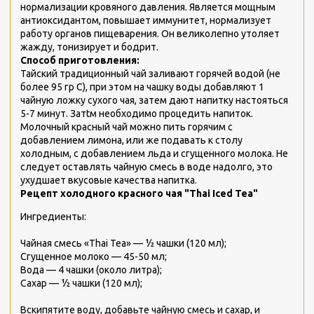
нормализации кровяного давления. Является мощным
антиоксидантом, повышает иммунитет, нормализует
работу органов пищеварения. Он великолепно утоляет
жажду, тонизирует и бодрит.
Способ приготовления:
Тайский традиционный чай заливают горячей водой (не
более 95 гр С), при этом на чашку воды добавляют 1
чайную ложку сухого чая, затем дают напитку настояться
5-7 минут. Затtм необходимо процедить напиток.
Молочный красный чай можно пить горячим с
добавлением лимона, или же подавать к столу
холодным, с добавлением льда и сгущенного молока. Не
следует оставлять чайную смесь в воде надолго, это
ухудшает вкусовые качества напитка.
Рецепт холодного красного чая "Thai Iced Tea"
Ингредиенты:
Чайная смесь «Thai Tea» — ½ чашки (120 мл);
Сгущенное молоко — 45-50 мл;
Вода — 4 чашки (около литра);
Сахар — ½ чашки (120 мл);
Вскипятите воду, добавьте чайную смесь и сахар, и