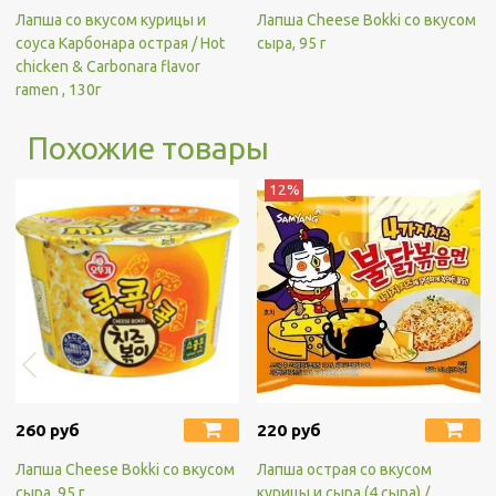
Лапша со вкусом курицы и
Лапша Cheese Bokki со вкусом
соуса Карбонара острая / Hot
сыра, 95 г
chicken & Carbonara flavor
ramen , 130г
Похожие товары
12%
260 руб
220 руб
Лапша Cheese Bokki со вкусом
Лапша острая со вкусом
сыра, 95 г
курицы и сыра (4 сыра) /