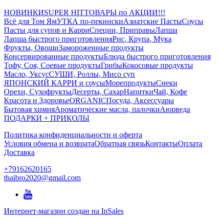
НОВИНКИ
SUPER HIT
ТОВАРЫ по АКЦИИ!!!
Всё для Том Ям
УТКА по-пекински
Азиатские Пасты
Соусы
Пасты для супов и Карри
Специи, Приправы
Лапша
Лапша быстрого приготовления
Рис, Крупа, Мука
Фрукты, Овощи
Замороженные продукты
Консервированные продукты
Блюда быстрого приготовления
Тофу, Соя, Соевые продукты
Грибы
Кокосовые продукты
Масло, Уксус
СУШИ, Роллы, Мисо суп
ЯПОНСКИЙ КАРРИ и соусы
Морепродукты
Снеки
Орехи, Сухофрукты
Десерты, Сахар
Напитки
Чай, Кофе
Красота и Здоровье
ORGANIC
Посуда, Аксессуары
Бытовая химия
Ароматические масла, палочки
Аюрведа
ПОДАРКИ + ПРИКОЛЫ
Политика конфиденциальности и оферта
Условия обмена и возврата
Обратная связь
Контакты
Оплата
Доставка
+79162620165
thaibro2020@gmail.com
Интернет-магазин создан на InSales