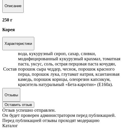
Описание
250 г
Корея
Характеристики
вода, кукурузный сироп, сахар, сливки,
модифицированный кукурузный крахмал, томатная
паста, уксус, соль, острая перцовая паста кочудян,
Состав
порошок сыра чеддер, чеснок, порошок красного
перца, порошок лука, глутамат натрия, ксантановая
камедь, порошок корицы, олеорезин капсикум,
краситель натуральный «Бета-каротин» (Е160а).
Отзывы
Оставить отзыв
Отзыв успешно отправлен.
Он будет проверен администратором перед публикацией.
Перед публикацией отзывы проходят модерацию
Каталог