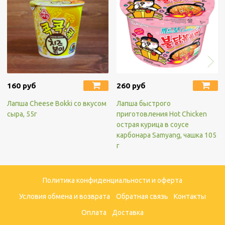
160 руб
260 руб
Лапша Cheese Bokki со вкусом
Лапша быстрого
сыра, 55г
приготовления Hot Chicken
острая курица в соусе
карбонара Samyang, чашка 105
г
Политика конфиденциальности и оферта
Условия обмена и возврата
Обратная связь
Контакты
Оплата
Доставка