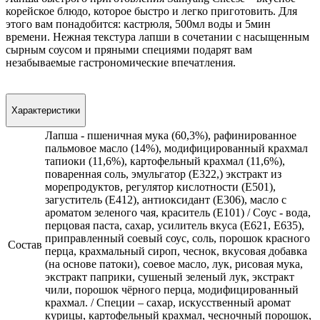
корейское блюдо, которое быстро и легко приготовить. Для
этого вам понадобится: кастрюля, 500мл воды и 5мин
времени.
Нежная текстура лапши в сочетании с насыщенным
сырным соусом и пряными специями подарят вам
незабываемые гастрономические впечатления.
Характеристики
Лапша - пшеничная мука (60,3%), рафинированное
пальмовое масло (14%), модифицированный крахмал
тапиоки (11,6%), картофельный крахмал (11,6%),
поваренная соль, эмульгатор (Е322,) экстракт из
морепродуктов, регулятор кислотности (Е501),
загуститель (Е412), антиоксидант (Е306), масло с
ароматом зеленого чая, краситель (Е101) / Соус - вода,
перцовая паста, сахар, усилитель вкуса (E621, E635),
приправленный соевый соус, соль, порошок красного
Состав
перца, крахмальный сироп, чеснок, вкусовая добавка
(на основе патоки), соевое масло, лук, рисовая мука,
экстракт паприки, сушеный зеленый лук, экстракт
чили, порошок чёрного перца, модифицированный
крахмал. / Специи – сахар, искусственный аромат
курицы, картофельный крахмал, чесночный порошок,