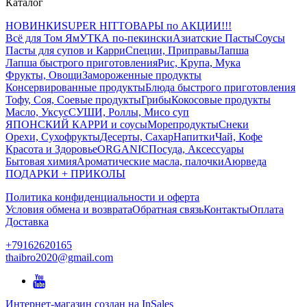
Каталог
НОВИНКИ
SUPER HIT
ТОВАРЫ по АКЦИИ!!!
Всё для Том Ям
УТКА по-пекински
Азиатские Пасты
Соусы
Пасты для супов и Карри
Специи, Приправы
Лапша
Лапша быстрого приготовления
Рис, Крупа, Мука
Фрукты, Овощи
Замороженные продукты
Консервированные продукты
Блюда быстрого приготовления
Тофу, Соя, Соевые продукты
Грибы
Кокосовые продукты
Масло, Уксус
СУШИ, Роллы, Мисо суп
ЯПОНСКИЙ КАРРИ и соусы
Морепродукты
Снеки
Орехи, Сухофрукты
Десерты, Сахар
Напитки
Чай, Кофе
Красота и Здоровье
ORGANIC
Посуда, Аксессуары
Бытовая химия
Ароматические масла, палочки
Аюрведа
ПОДАРКИ + ПРИКОЛЫ
Политика конфиденциальности и оферта
Условия обмена и возврата
Обратная связь
Контакты
Оплата
Доставка
+79162620165
thaibro2020@gmail.com
Интернет-магазин создан на InSales