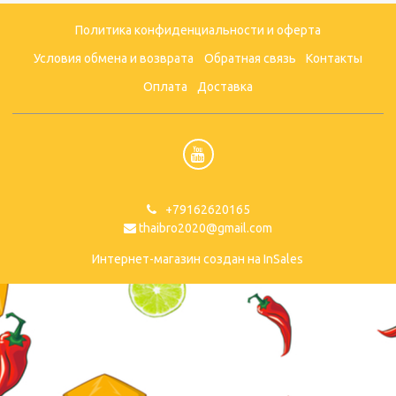
Политика конфиденциальности и оферта
Условия обмена и возврата
Обратная связь
Контакты
Оплата
Доставка
+79162620165
thaibro2020@gmail.com
Интернет-магазин создан на InSales