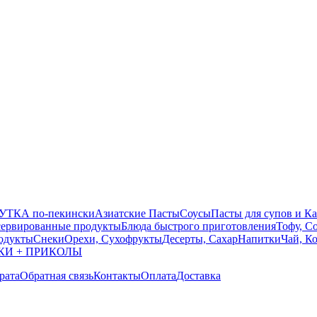
УТКА по-пекински
Азиатские Пасты
Соусы
Пасты для супов и К
ервированные продукты
Блюда быстрого приготовления
Тофу, С
одукты
Снеки
Орехи, Сухофрукты
Десерты, Сахар
Напитки
Чай, К
КИ + ПРИКОЛЫ
рата
Обратная связь
Контакты
Оплата
Доставка