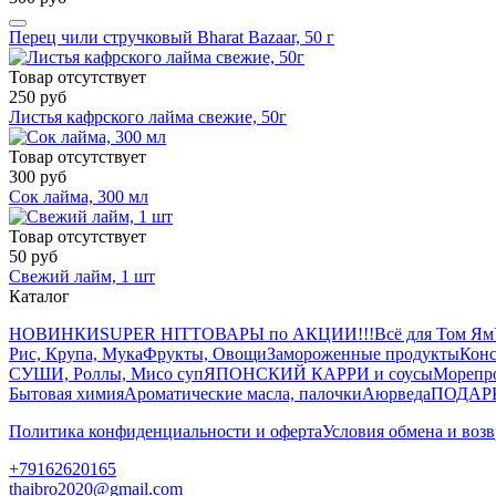
Перец чили стручковый Bharat Bazaar, 50 г
Товар отсутствует
250 руб
Листья кафрского лайма свежие, 50г
Товар отсутствует
300 руб
Сок лайма, 300 мл
Товар отсутствует
50 руб
Свежий лайм, 1 шт
Каталог
НОВИНКИ
SUPER HIT
ТОВАРЫ по АКЦИИ!!!
Всё для Том Ям
Рис, Крупа, Мука
Фрукты, Овощи
Замороженные продукты
Конс
СУШИ, Роллы, Мисо суп
ЯПОНСКИЙ КАРРИ и соусы
Морепр
Бытовая химия
Ароматические масла, палочки
Аюрведа
ПОДАР
Политика конфиденциальности и оферта
Условия обмена и возв
+79162620165
thaibro2020@gmail.com