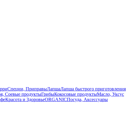
арри
Специи, Приправы
Лапша
Лапша быстрого приготовления
оя, Соевые продукты
Грибы
Кокосовые продукты
Масло, Уксус
офе
Красота и Здоровье
ORGANIC
Посуда, Аксессуары