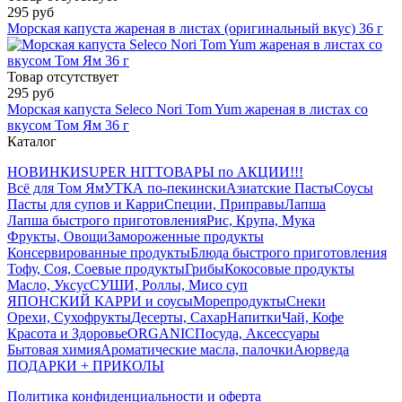
295 руб
Морская капуста жареная в листах (оригинальный вкус) 36 г
Товар отсутствует
295 руб
Морская капуста Seleco Nori Tom Yum жареная в листах со
вкусом Том Ям 36 г
Каталог
НОВИНКИ
SUPER HIT
ТОВАРЫ по АКЦИИ!!!
Всё для Том Ям
УТКА по-пекински
Азиатские Пасты
Соусы
Пасты для супов и Карри
Специи, Приправы
Лапша
Лапша быстрого приготовления
Рис, Крупа, Мука
Фрукты, Овощи
Замороженные продукты
Консервированные продукты
Блюда быстрого приготовления
Тофу, Соя, Соевые продукты
Грибы
Кокосовые продукты
Масло, Уксус
СУШИ, Роллы, Мисо суп
ЯПОНСКИЙ КАРРИ и соусы
Морепродукты
Снеки
Орехи, Сухофрукты
Десерты, Сахар
Напитки
Чай, Кофе
Красота и Здоровье
ORGANIC
Посуда, Аксессуары
Бытовая химия
Ароматические масла, палочки
Аюрведа
ПОДАРКИ + ПРИКОЛЫ
Политика конфиденциальности и оферта