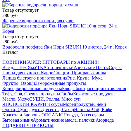
Товар отсутствует
280 руб
Жареные водоросли нори для суши
Товар отсутствует
280 руб
Водоросли порфира Яки Нори SIBUKI 10 листов, 24 г., Корея
Каталог
НОВИНКИ
SUPER HIT
ТОВАРЫ по АКЦИИ!!!
Всё для Том Ям
УТКА по-пекински
Азиатские Пасты
Соусы
Пасты для супов и Карри
Специи, Приправы
Лапша
Лапша быстрого приготовления
Рис, Крупа, Мука
Фрукты, Овощи
Замороженные продукты
Консервированные продукты
Блюда быстрого приготовления
Тофу, Соя, Соевые продукты
Грибы
Кокосовые продукты
Масло, Уксус
СУШИ, Роллы, Мисо суп
ЯПОНСКИЙ КАРРИ и соусы
Морепродукты
Снеки
Орехи, Сухофрукты
Десерты, Сахар
Напитки
Чай, Кофе
Красота и Здоровье
ORGANIC
Посуда, Аксессуары
Бытовая химия
Ароматические масла, палочки
Аюрведа
ПОДАРКИ + ПРИКОЛЫ