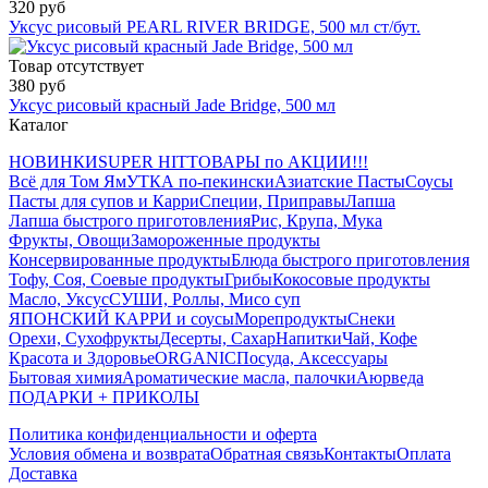
320 руб
Уксус рисовый PEARL RIVER BRIDGE, 500 мл ст/бут.
Товар отсутствует
380 руб
Уксус рисовый красный Jade Bridge, 500 мл
Каталог
НОВИНКИ
SUPER HIT
ТОВАРЫ по АКЦИИ!!!
Всё для Том Ям
УТКА по-пекински
Азиатские Пасты
Соусы
Пасты для супов и Карри
Специи, Приправы
Лапша
Лапша быстрого приготовления
Рис, Крупа, Мука
Фрукты, Овощи
Замороженные продукты
Консервированные продукты
Блюда быстрого приготовления
Тофу, Соя, Соевые продукты
Грибы
Кокосовые продукты
Масло, Уксус
СУШИ, Роллы, Мисо суп
ЯПОНСКИЙ КАРРИ и соусы
Морепродукты
Снеки
Орехи, Сухофрукты
Десерты, Сахар
Напитки
Чай, Кофе
Красота и Здоровье
ORGANIC
Посуда, Аксессуары
Бытовая химия
Ароматические масла, палочки
Аюрведа
ПОДАРКИ + ПРИКОЛЫ
Политика конфиденциальности и оферта
Условия обмена и возврата
Обратная связь
Контакты
Оплата
Доставка