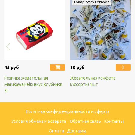
Товар отсутствует
45 руб
10 руб
Резинка жевательная
Жевательная конфета
Marukawa Felix вкус клубники
(Ассорти) 1шт
5г
Политика конфиденциальности и оферта
Условия обмена и возврата
Обратная связь
Контакты
Оплата
Доставка