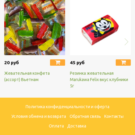
20 руб
45 руб
Жевательная конфета
Резинка жевательная
(ассорт) Вьетнам
Marukawa Felix вкус клубники
5г
Политика конфиденциальности и оферта
Условия обмена и возврата
Обратная связь
Контакты
Оплата
Доставка