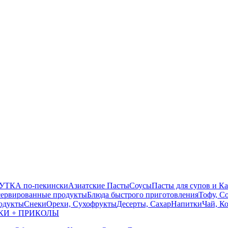
УТКА по-пекински
Азиатские Пасты
Соусы
Пасты для супов и К
ервированные продукты
Блюда быстрого приготовления
Тофу, С
одукты
Снеки
Орехи, Сухофрукты
Десерты, Сахар
Напитки
Чай, К
КИ + ПРИКОЛЫ