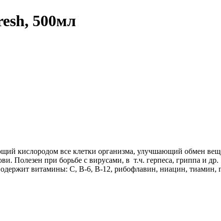
resh, 500мл
ющий кислородом все клетки организма, улучшающий обмен ве
и. Полезен при борьбе с вирусами, в т.ч. герпеса, гриппа и др
 Содержит витамины: С, В-6, В-12, рибофлавин, ниацин, тиамин,