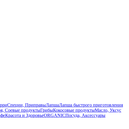
арри
Специи, Приправы
Лапша
Лапша быстрого приготовления
оя, Соевые продукты
Грибы
Кокосовые продукты
Масло, Уксус
офе
Красота и Здоровье
ORGANIC
Посуда, Аксессуары