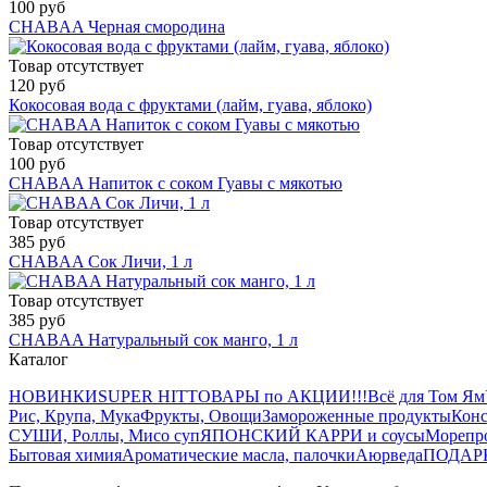
100 руб
CHABAA Черная смородина
Товар отсутствует
120 руб
Кокосовая вода с фруктами (лайм, гуава, яблоко)
Товар отсутствует
100 руб
CHABAA Напиток с соком Гуавы с мякотью
Товар отсутствует
385 руб
CHABAA Сок Личи, 1 л
Товар отсутствует
385 руб
CHABAA Натуральный сок манго, 1 л
Каталог
НОВИНКИ
SUPER HIT
ТОВАРЫ по АКЦИИ!!!
Всё для Том Ям
Рис, Крупа, Мука
Фрукты, Овощи
Замороженные продукты
Конс
СУШИ, Роллы, Мисо суп
ЯПОНСКИЙ КАРРИ и соусы
Морепр
Бытовая химия
Ароматические масла, палочки
Аюрведа
ПОДАР