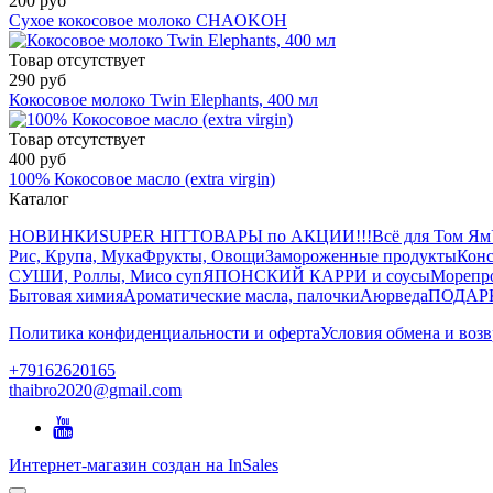
200 руб
Сухое кокосовое молоко CHAOKOH
Товар отсутствует
290 руб
Кокосовое молоко Twin Elephants, 400 мл
Товар отсутствует
400 руб
100% Кокосовое масло (extra virgin)
Каталог
НОВИНКИ
SUPER HIT
ТОВАРЫ по АКЦИИ!!!
Всё для Том Ям
Рис, Крупа, Мука
Фрукты, Овощи
Замороженные продукты
Конс
СУШИ, Роллы, Мисо суп
ЯПОНСКИЙ КАРРИ и соусы
Морепр
Бытовая химия
Ароматические масла, палочки
Аюрведа
ПОДАР
Политика конфиденциальности и оферта
Условия обмена и возв
+79162620165
thaibro2020@gmail.com
Интернет-магазин создан на InSales