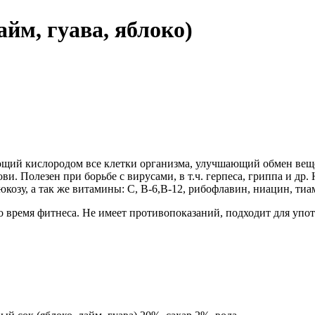
айм, гуава, яблоко)
ющий кислородом все клетки организма, улучшающий обмен ве
и. Полезен при борьбе с вирусами, в т.ч. герпеса, гриппа и др
люкозу, а так же витамины: С, В-6,В-12, рибофлавин, ниацин, ти
о время фитнеса. Не имеет противопоказаний, подходит для упот