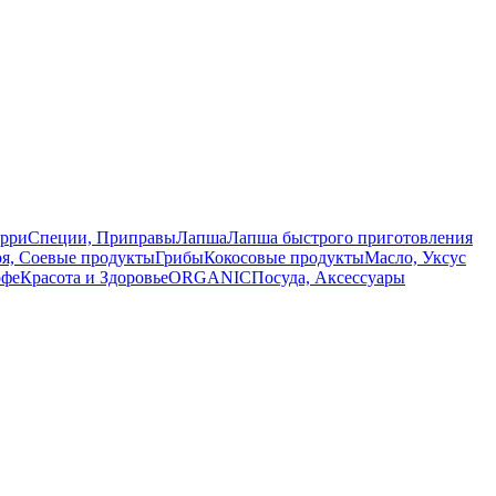
арри
Специи, Приправы
Лапша
Лапша быстрого приготовления
оя, Соевые продукты
Грибы
Кокосовые продукты
Масло, Уксус
офе
Красота и Здоровье
ORGANIC
Посуда, Аксессуары