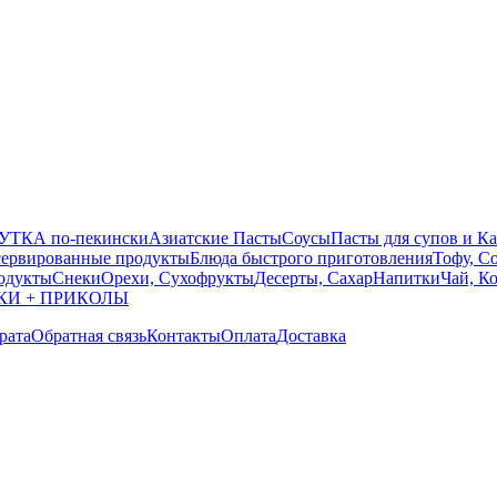
УТКА по-пекински
Азиатские Пасты
Соусы
Пасты для супов и К
ервированные продукты
Блюда быстрого приготовления
Тофу, С
одукты
Снеки
Орехи, Сухофрукты
Десерты, Сахар
Напитки
Чай, К
КИ + ПРИКОЛЫ
рата
Обратная связь
Контакты
Оплата
Доставка