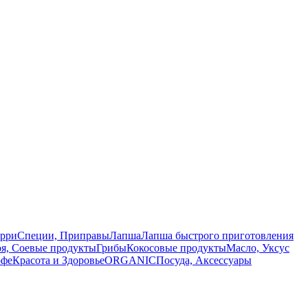
арри
Специи, Приправы
Лапша
Лапша быстрого приготовления
оя, Соевые продукты
Грибы
Кокосовые продукты
Масло, Уксус
офе
Красота и Здоровье
ORGANIC
Посуда, Аксессуары