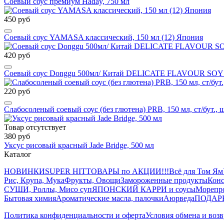
Соевый соус премиум Haday, 750 мл
450 руб
Соевый соус YAMASA классический, 150 мл (12) Япония
420 руб
Соевый соус Donggu 500мл/ Китай DELICATE FLAVOUR S
220 руб
Слабосоленый соевый соус (без глютена) PRB, 150 мл, ст/бут., 
Товар отсутствует
380 руб
Уксус рисовый красный Jade Bridge, 500 мл
Каталог
НОВИНКИ
SUPER HIT
ТОВАРЫ по АКЦИИ!!!
Всё для Том Ям
Рис, Крупа, Мука
Фрукты, Овощи
Замороженные продукты
Конс
СУШИ, Роллы, Мисо суп
ЯПОНСКИЙ КАРРИ и соусы
Морепр
Бытовая химия
Ароматические масла, палочки
Аюрведа
ПОДАР
Политика конфиденциальности и оферта
Условия обмена и возв