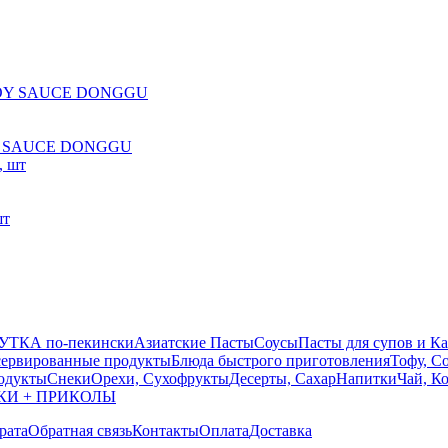
OY SAUCE DONGGU
шт
УТКА по-пекински
Азиатские Пасты
Соусы
Пасты для супов и К
ервированные продукты
Блюда быстрого приготовления
Тофу, С
одукты
Снеки
Орехи, Сухофрукты
Десерты, Сахар
Напитки
Чай, К
КИ + ПРИКОЛЫ
рата
Обратная связь
Контакты
Оплата
Доставка