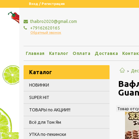
Вход / Регистрация
thaibro2020@gmail.com
+79162620165
Обратный звонок
Главная
Каталог
Оплата
Доставка
Конта
Дес
Каталог
Вафл
НОВИНКИ
Guan
SUPER HIT
Товар отс
ТОВАРЫ по АКЦИИ!!!
Всё для Том Ям
УТКА по-пекински