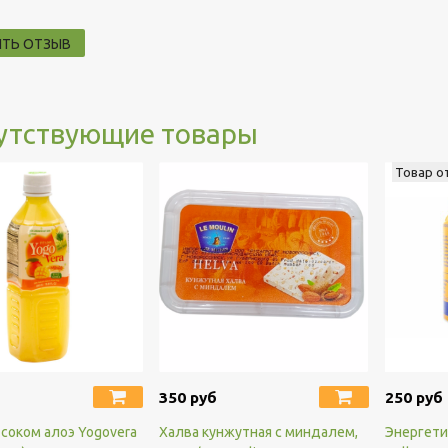
ИТЬ ОТЗЫВ
утствующие товары
Товар о
350 руб
250 руб
 соком алоэ Yogovera
Халва кунжутная с миндалем,
Энергети