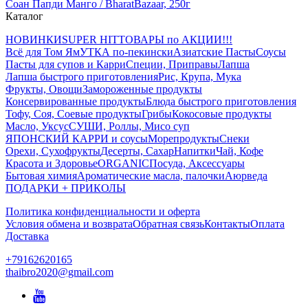
Соан Папди Манго / BharatBazaar, 250г
Каталог
НОВИНКИ
SUPER HIT
ТОВАРЫ по АКЦИИ!!!
Всё для Том Ям
УТКА по-пекински
Азиатские Пасты
Соусы
Пасты для супов и Карри
Специи, Приправы
Лапша
Лапша быстрого приготовления
Рис, Крупа, Мука
Фрукты, Овощи
Замороженные продукты
Консервированные продукты
Блюда быстрого приготовления
Тофу, Соя, Соевые продукты
Грибы
Кокосовые продукты
Масло, Уксус
СУШИ, Роллы, Мисо суп
ЯПОНСКИЙ КАРРИ и соусы
Морепродукты
Снеки
Орехи, Сухофрукты
Десерты, Сахар
Напитки
Чай, Кофе
Красота и Здоровье
ORGANIC
Посуда, Аксессуары
Бытовая химия
Ароматические масла, палочки
Аюрведа
ПОДАРКИ + ПРИКОЛЫ
Политика конфиденциальности и оферта
Условия обмена и возврата
Обратная связь
Контакты
Оплата
Доставка
+79162620165
thaibro2020@gmail.com