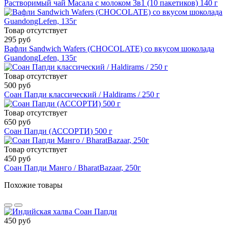
Растворимый чай Масала с молоком 3в1 (10 пакетиков) 140 г
Товар отсутствует
295 руб
Вафли Sandwich Wafers (CHOCOLATE) со вкусом шоколада
GuandongLefen, 135г
Товар отсутствует
500 руб
Соан Папди классический / Haldirams / 250 г
Товар отсутствует
650 руб
Соан Папди (АССОРТИ) 500 г
Товар отсутствует
450 руб
Соан Папди Манго / BharatBazaar, 250г
Похожие товары
450 руб