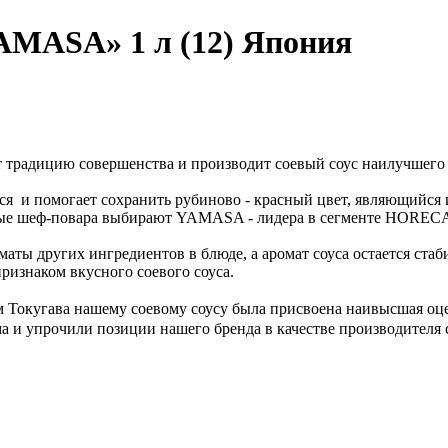
AMASA» 1 л (12) Япония
 традицию совершенства и производит соевый соус наилучшего 
ся и помогает сохранить рубиново - красный цвет, являющийся 
ные шеф-повара выбирают YAMASA - лидера в сегменте HORECA
ы других ингредиентов в блюде, а аромат соуса остается стаб
ризнаком вкусного соевого соуса.
Токугава нашему соевому соусу была присвоена наивысшая оценк
 и упрочили позиции нашего бренда в качестве производителя с