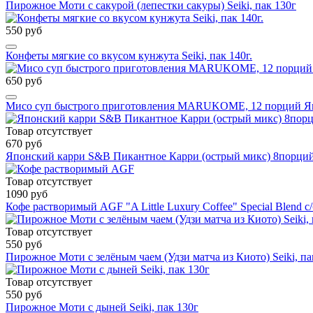
Пирожное Моти с сакурой (лепестки сакуры) Seiki, пак 130г
550 руб
Конфеты мягкие со вкусом кунжута Seiki, пак 140г.
650 руб
Мисо суп быстрого приготовления MARUKOME, 12 порций Я
Товар отсутствует
670 руб
Японский карри S&B Пикантное Карри (острый микс) 8порци
Товар отсутствует
1090 руб
Кофе растворимый AGF "A Little Luxury Coffee" Special Blend с/
Товар отсутствует
550 руб
Пирожное Моти с зелёным чаем (Удзи матча из Киото) Seiki, па
Товар отсутствует
550 руб
Пирожное Моти с дыней Seiki, пак 130г