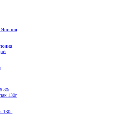
пония
й
б 80г
к 130г