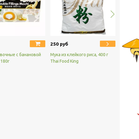
250 руб
380 руб
вочные с банановой
Мука из клейкого риса, 400 г
Моти с н
 180г
Thai Food King
чая, 210 г