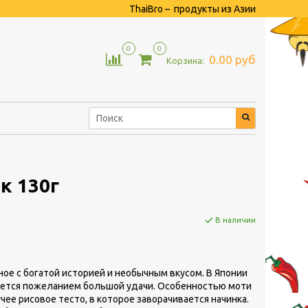
ThaiBro – продукты из Азии
0
0
0.00 руб
Корзина:
к 130г
В наличии
ое с богатой историей и необычным вкусом. В Японии
ается пожеланием большой удачи. Особенностью моти
чее рисовое тесто, в которое заворачивается начинка.