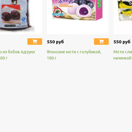
550 руб
550 руб
о из бобов Адзуки
Японские моти с голубикой,
Моти сли
00 г
180 г
начинкой