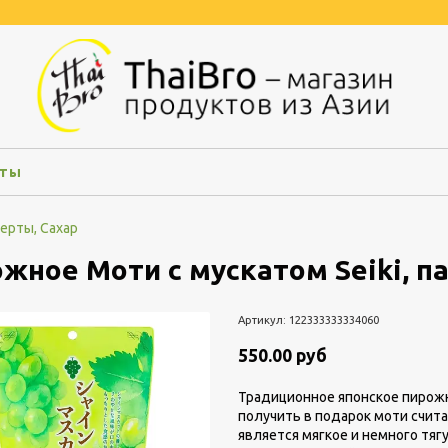
кты
ерты, Сахар
жное Моти с мускатом Seiki, па
Артикул:
122333333334060
550.00 руб
Традиционное японское пирожн
получить в подарок моти счит
является мягкое и немного тягу