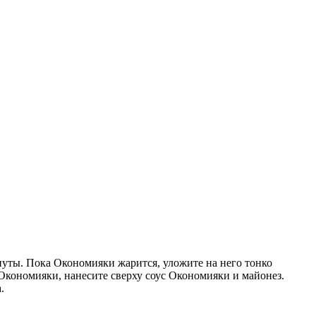
инуты. Пока Окономияки жарится, уложите на него тонко
Окономияки, нанесите сверху соус Окономияки и майонез.
.