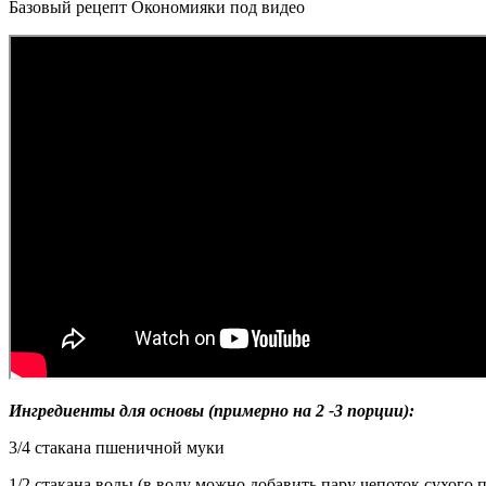
Базовый рецепт Окономияки под видео
Ингредиенты для основы (примерно на 2 -3 порции):
3/4 стакана пшеничной муки
1/2 стакана воды (в воду можно добавить пару чепоток сухого