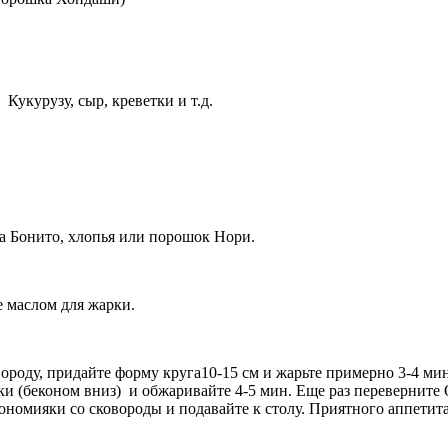
укурузу, сыр, креветки и т.д.
а Бонито, хлопья или порошок Нори.
е маслом для жарки.
вороду, придайте форму круга10-15 см и жарьте примерно 3-4 м
и (беконом вниз) и обжаривайте 4-5 мин. Еще раз переверните 
номияки со сковороды и подавайте к столу. Приятного аппетита