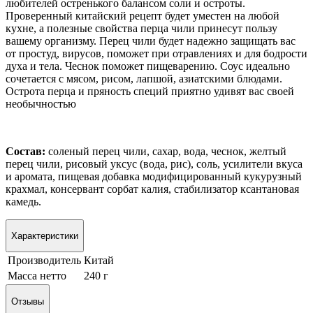
любителей остренького балансом соли и остроты.
Проверенный китайский рецепт будет уместен на любой
кухне, а полезные свойства перца чили принесут пользу
вашему организму. Перец чили будет надежно защищать вас
от простуд, вирусов, поможет при отравлениях и для бодрости
духа и тела. Чеснок поможет пищеварению. Соус идеально
сочетается с мясом, рисом, лапшой, азиатскими блюдами.
Острота перца и пряность специй приятно удивят вас своей
необычностью
Состав:
соленый перец чили, сахар, вода, чеснок, желтый
перец чили, рисовый уксус (вода, рис), соль, усилители вкуса
и аромата, пищевая добавка модифицированный кукурузный
крахмал, консервант сорбат калия, стабилизатор ксантановая
камедь.
Характеристики
Производитель
Китай
Масса нетто
240 г
Отзывы