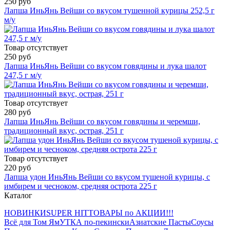
250 руб
Лапша ИньЯнь Вейши со вкусом тушенной курицы 252,5 г
м/y
Товар отсутствует
250 руб
Лапша ИньЯнь Вейши со вкусом говядины и лука шалот
247,5 г м/у
Товар отсутствует
280 руб
Лапша ИньЯнь Вейши со вкусом говядины и черемши,
традиционный вкус, ocтрая, 251 г
Товар отсутствует
220 руб
Лапша удон ИньЯнь Вейши со вкусом тушеной курицы, с
имбирем и чесноком, средняя острота 225 г
Каталог
НОВИНКИ
SUPER HIT
ТОВАРЫ по АКЦИИ!!!
Всё для Том Ям
УТКА по-пекински
Азиатские Пасты
Соусы