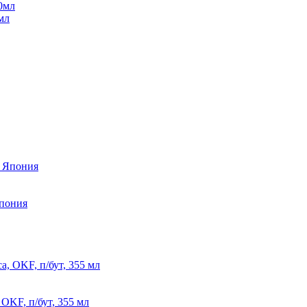
0мл
пония
 OKF, п/бут, 355 мл