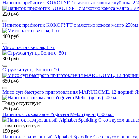
Напиток пребиотик КОКОГУРТ с мякотью кокоса клубника 25
220 руб
Напиток пребиотик КОКОГУРТ с мякотью кокоса манго 250мл
480 руб
Мисо паста светлая, 1 кг
300 руб
Стружка тунца Бонито, 50 г
650 руб
Мисо суп быстрого приготовления MARUKOME, 12 порций Я
Товар отсутствует
250 руб
Напиток с соком алоэ Yogovera Мelon (дыня) 500 мл
Товар отсутствует
150 руб
Напиток газированный Alphabet Sparkling G со вкусом ананаса,