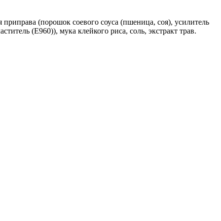
ая приправа (порошок соевого соуса (пшеница, соя), усилитель
итель (Е960)), мука клейкого риса, соль, экстракт трав.