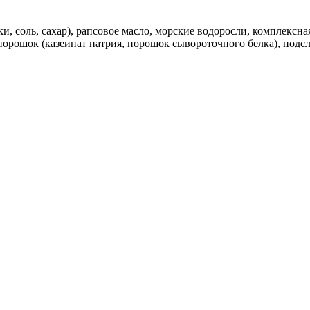
ки, соль, сахар), рапсовое масло, морские водоросли, комплексн
рошок (казеинат натрия, порошок сывороточного белка), подсласт