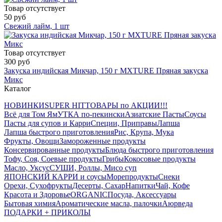
Товар отсутствует
50 руб
Свежий лайм, 1 шт
Товар отсутствует
300 руб
Закуска индийская Микчар, 150 г MXTURE Пряная закуска
Микс
Каталог
НОВИНКИ
SUPER HIT
ТОВАРЫ по АКЦИИ!!!
Всё для Том Ям
УТКА по-пекински
Азиатские Пасты
Соусы
Пасты для супов и Карри
Специи, Приправы
Лапша
Лапша быстрого приготовления
Рис, Крупа, Мука
Фрукты, Овощи
Замороженные продукты
Консервированные продукты
Блюда быстрого приготовления
Тофу, Соя, Соевые продукты
Грибы
Кокосовые продукты
Масло, Уксус
СУШИ, Роллы, Мисо суп
ЯПОНСКИЙ КАРРИ и соусы
Морепродукты
Снеки
Орехи, Сухофрукты
Десерты, Сахар
Напитки
Чай, Кофе
Красота и Здоровье
ORGANIC
Посуда, Аксессуары
Бытовая химия
Ароматические масла, палочки
Аюрведа
ПОДАРКИ + ПРИКОЛЫ