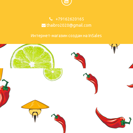
+79162620165
thaibro2020@gmail.com
Интернет-магазин создан на InSales