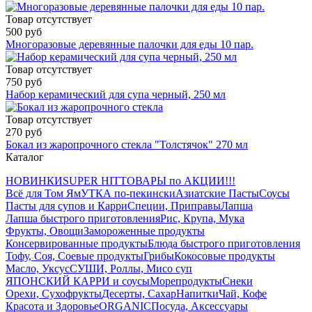
Товар отсутствует
500 руб
Многоразовые деревянные палочки для еды 10 пар.
Товар отсутствует
750 руб
Набор керамический для супа черный, 250 мл
Товар отсутствует
270 руб
Бокал из жаропрочного стекла "Толстячок" 270 мл
Каталог
НОВИНКИ
SUPER HIT
ТОВАРЫ по АКЦИИ!!!
Всё для Том Ям
УТКА по-пекински
Азиатские Пасты
Соусы
Пасты для супов и Карри
Специи, Приправы
Лапша
Лапша быстрого приготовления
Рис, Крупа, Мука
Фрукты, Овощи
Замороженные продукты
Консервированные продукты
Блюда быстрого приготовления
Тофу, Соя, Соевые продукты
Грибы
Кокосовые продукты
Масло, Уксус
СУШИ, Роллы, Мисо суп
ЯПОНСКИЙ КАРРИ и соусы
Морепродукты
Снеки
Орехи, Сухофрукты
Десерты, Сахар
Напитки
Чай, Кофе
Красота и Здоровье
ORGANIC
Посуда, Аксессуары