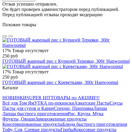
Отзыв успешно отправлен.
Он будет проверен администратором перед публикацией.
Перед публикацией отзывы проходят модерацию
Похожие товары
17%
Товар отсутствует
250 руб
ГОТОВЫЙ жареный рис с Курицей Терияки, 300г Hanwoomul
17%
Товар отсутствует
250 руб
ГОТОВЫЙ жареный рис с Креветками, 300г Hanwoomul
Каталог
НОВИНКИ
SUPER HIT
ТОВАРЫ по АКЦИИ!!!
Всё для Том Ям
УТКА по-пекински
Азиатские Пасты
Соусы
Пасты для супов и Карри
Специи, Приправы
Лапша
Лапша быстрого приготовления
Рис, Крупа, Мука
Фрукты, Овощи
Замороженные продукты
Консервированные продукты
Блюда быстрого приготовления
Тофу, Соя, Соевые продукты
Грибы
Кокосовые продукты