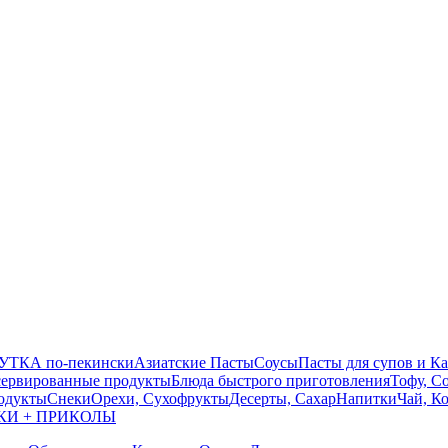
УТКА по-пекински
Азиатские Пасты
Соусы
Пасты для супов и К
ервированные продукты
Блюда быстрого приготовления
Тофу, С
одукты
Снеки
Орехи, Сухофрукты
Десерты, Сахар
Напитки
Чай, К
КИ + ПРИКОЛЫ