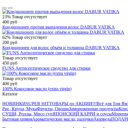
23%
Товар отсутствует
400 руб
Кондиционер против выпадения волос DABUR VATIKA
62%
Товар отсутствует
200 руб
Кондиционер для волос объём и толщина DABUR VATIKA
Товар отсутствует
450 руб
FUNS Антисептическое средство для стирки
Товар отсутствует
400 руб
100% Кокосовое масло (extra virgin)
Каталог
НОВИНКИ
SUPER HIT
ТОВАРЫ по АКЦИИ!!!
Всё для Том Ям
Рис, Крупа, Мука
Фрукты, Овощи
Замороженные продукты
Конс
СУШИ, Роллы, Мисо суп
ЯПОНСКИЙ КАРРИ и соусы
Морепр
Бытовая химия
Ароматические масла, палочки
Аюрведа
ПОДАР