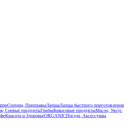
арри
Специи, Приправы
Лапша
Лапша быстрого приготовления
оя, Соевые продукты
Грибы
Кокосовые продукты
Масло, Уксус
офе
Красота и Здоровье
ORGANIC
Посуда, Аксессуары