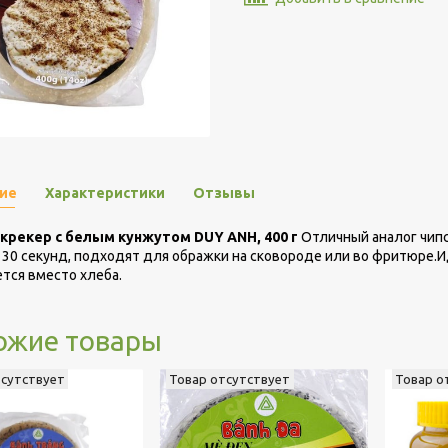
ие
Характеристики
Отзывы
крекер с белым кунжутом DUY ANH, 400 г
Отличный аналог чипс
 30 секунд, подходят для ображки на сковороде или во фритюре.И
тся вместо хлеба.
ожие товары
тсутствует
Товар отсутствует
Товар о