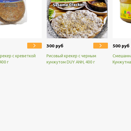
300 руб
500 руб
рекер с креветкой
Рисовый крекер с черным
Смешанна
400 г
кунжутом DUY ANH, 400 г
Кунжутная