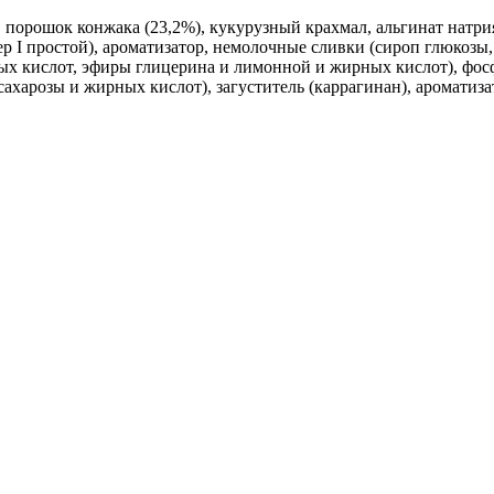
, порошок конжака (23,2%), кукурузный крахмал, альгинат натри
ер I простой), ароматизатор, немолочные сливки (сироп глюкозы
х кислот, эфиры глицерина и лимонной и жирных кислот), фосфа
сахарозы и жирных кислот), загуститель (каррагинан), аромати