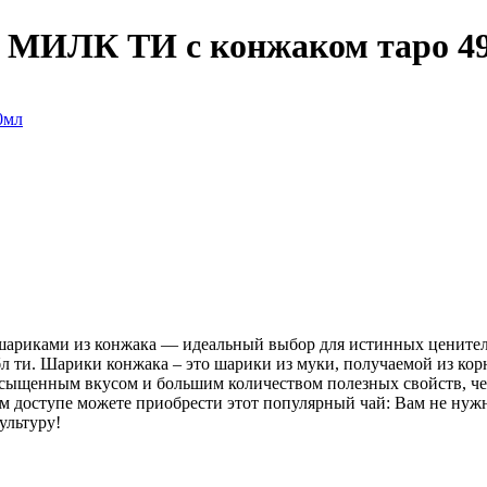
 МИЛК ТИ с конжаком таро 4
шариками из конжака — идеальный выбор для истинных ценител
л ти. Шарики конжака – это шарики из муки, получаемой из кор
асыщенным вкусом и большим количеством полезных свойств, че
ом доступе можете приобрести этот популярный чай: Вам не нужн
ультуру!