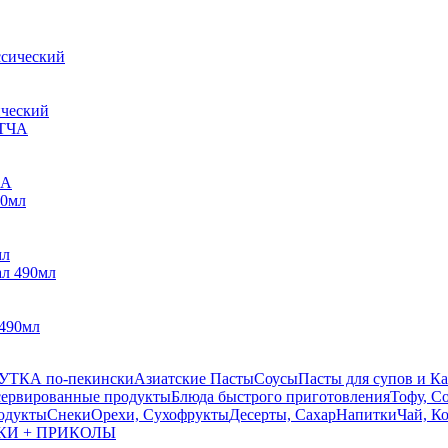
ический
ЧА
мл
490мл
УТКА по-пекински
Азиатские Пасты
Соусы
Пасты для супов и К
ервированные продукты
Блюда быстрого приготовления
Тофу, С
одукты
Снеки
Орехи, Сухофрукты
Десерты, Сахар
Напитки
Чай, К
КИ + ПРИКОЛЫ