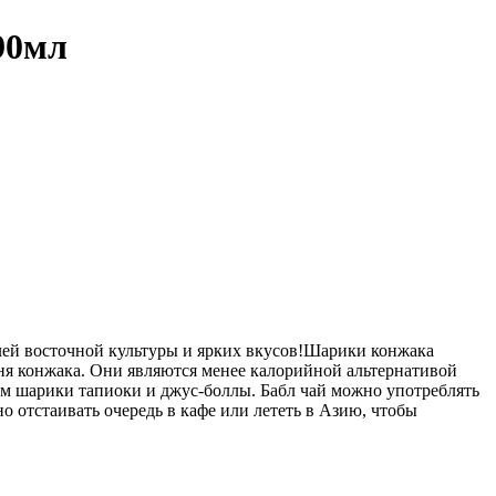
90мл
ей восточной культуры и ярких вкусов!Шарики конжака
ня конжака. Они являются менее калорийной альтернативой
м шарики тапиоки и джус-боллы. Бабл чай можно употреблять
о отстаивать очередь в кафе или лететь в Азию, чтобы