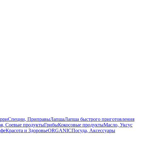
арри
Специи, Приправы
Лапша
Лапша быстрого приготовления
оя, Соевые продукты
Грибы
Кокосовые продукты
Масло, Уксус
офе
Красота и Здоровье
ORGANIC
Посуда, Аксессуары