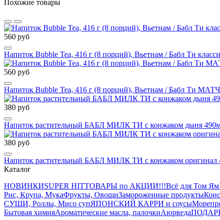
Похожие товары
560 руб
Напиток Bubble Tea, 416 г (8 порций), Вьетнам / Бабл Ти класс
560 руб
Напиток Bubble Tea, 416 г (8 порций), Вьетнам / Бабл Ти МАТ
380 руб
Напиток растительный БАБЛ МИЛК ТИ с конжаком дыня 490
380 руб
Напиток растительный БАБЛ МИЛК ТИ с конжаком оригинал 
Каталог
НОВИНКИ
SUPER HIT
ТОВАРЫ по АКЦИИ!!!
Всё для Том Ям
Рис, Крупа, Мука
Фрукты, Овощи
Замороженные продукты
Конс
СУШИ, Роллы, Мисо суп
ЯПОНСКИЙ КАРРИ и соусы
Морепр
Бытовая химия
Ароматические масла, палочки
Аюрведа
ПОДАР