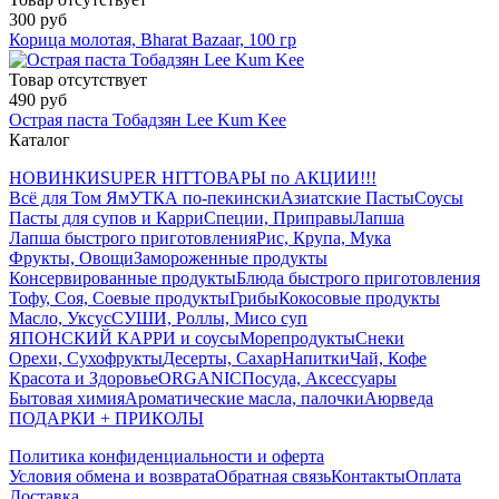
300 руб
Корица молотая, Bharat Bazaar, 100 гр
Товар отсутствует
490 руб
Острая паста Тобадзян Lee Kum Kee
Каталог
НОВИНКИ
SUPER HIT
ТОВАРЫ по АКЦИИ!!!
Всё для Том Ям
УТКА по-пекински
Азиатские Пасты
Соусы
Пасты для супов и Карри
Специи, Приправы
Лапша
Лапша быстрого приготовления
Рис, Крупа, Мука
Фрукты, Овощи
Замороженные продукты
Консервированные продукты
Блюда быстрого приготовления
Тофу, Соя, Соевые продукты
Грибы
Кокосовые продукты
Масло, Уксус
СУШИ, Роллы, Мисо суп
ЯПОНСКИЙ КАРРИ и соусы
Морепродукты
Снеки
Орехи, Сухофрукты
Десерты, Сахар
Напитки
Чай, Кофе
Красота и Здоровье
ORGANIC
Посуда, Аксессуары
Бытовая химия
Ароматические масла, палочки
Аюрведа
ПОДАРКИ + ПРИКОЛЫ
Политика конфиденциальности и оферта
Условия обмена и возврата
Обратная связь
Контакты
Оплата
Доставка