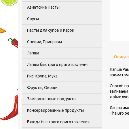
Азиатские Пасты
Соусы
Пасты для супов и Карри
Специи, Приправы
Лапша
Описан
Лапша быстрого приготовления
Лапша Рам
ароматом 
Рис, Крупа, Мука
Способ пр
Фрукты, Овощи
заливаем 
добавляем
Замороженные продукты
Лапша име
Консервированные продукты
ThaiBro р
Блюда быстрого приготовления