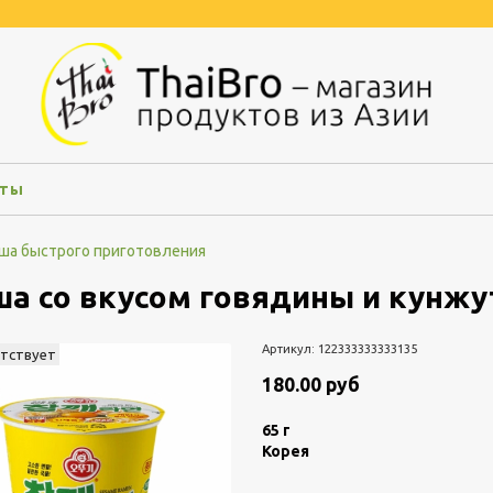
кты
ша быстрого приготовления
а со вкусом говядины и кунжут
Артикул:
122333333333135
утствует
180.00 руб
65 г
Корея