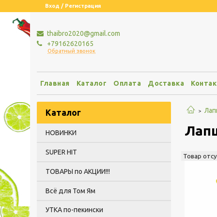
Вход / Регистрация
thaibro2020@gmail.com
+79162620165
Обратный звонок
Главная
Каталог
Оплата
Доставка
Конта
Лап
Каталог
Лапш
НОВИНКИ
SUPER HIT
Товар отс
ТОВАРЫ по АКЦИИ!!!
Всё для Том Ям
УТКА по-пекински