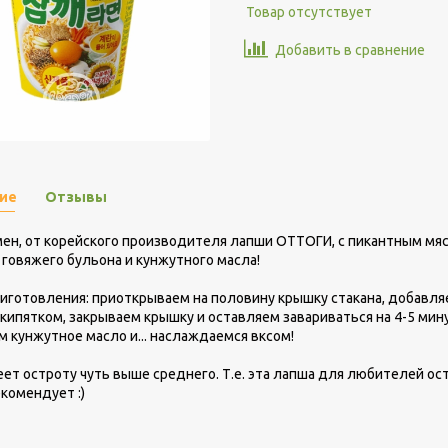
Товар отсутствует
Добавить в сравнение
ие
Отзывы
ен, от корейского производителя лапши ОТТОГИ, с пикантным мяс
говяжего бульона и кунжутного масла!
иготовления: приоткрываем на половину крышку стакана, добавля
кипятком, закрываем крышку и оставляем завариваться на 4-5 ми
 кунжутное масло и... наслаждаемся вксом!
ет остроту чуть выше среднего. Т.е. эта лапша для любителей ост
екомендует :)