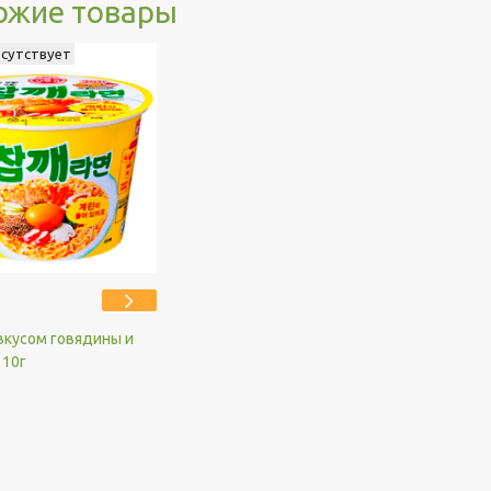
ожие товары
тсутствует
вкусом говядины и
110г