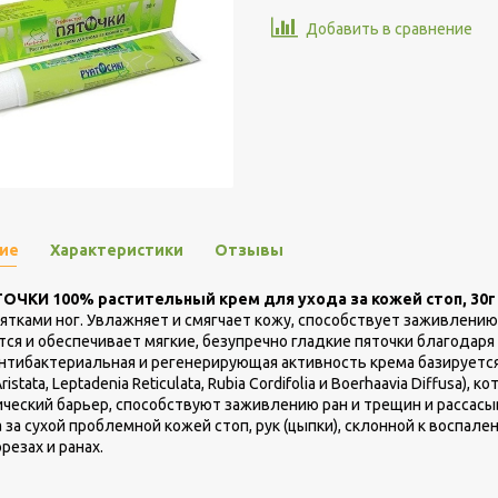
Добавить в сравнение
ие
Характеристики
Отзывы
ОЧКИ 100% растительный крем для ухода за кожей стоп, 30г
пятками ног. Увлажняет и смягчает кожу, способствует заживлению
ся и обеспечивает мягкие, безупречно гладкие пяточки благодар
нтибактериальная и регенерирующая активность крема базируетс
Aristata, Leptadenia Reticulata, Rubia Cordifolia и Boerhaavia Diffu
ческий барьер, способствуют заживлению ран и трещин и рассасы
 за сухой проблемной кожей стоп, рук (цыпки), склонной к воспал
резах и ранах.