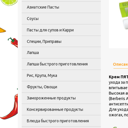
Азиатские Пасты
Соусы
Пасты для супов и Карри
Специи, Приправы
Лапша
Лапша быстрого приготовления
Описан
Рис, Крупа, Мука
Крем ПЯТ
ухода за 
Фрукты, Овощи
впитывает
Высокая а
Замороженные продукты
(Berberis 
антисепти
Консервированные продукты
Для ухода
ожогах, по
Блюда быстрого приготовления