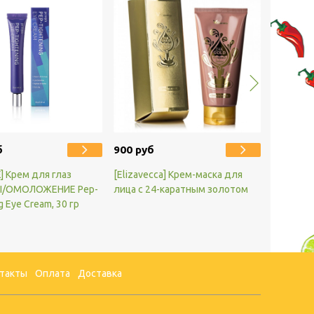
б
900 руб
] Крем для глаз
[Elizavecca] Крем-маска для
/ОМОЛОЖЕНИЕ Pep-
лица с 24-каратным золотом
g Eye Cream, 30 гр
такты
Оплата
Доставка