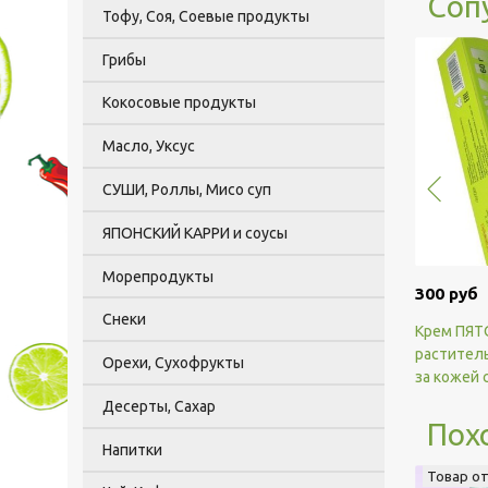
Соп
Тофу, Соя, Соевые продукты
Грибы
Кокосовые продукты
Масло, Уксус
СУШИ, Роллы, Мисо суп
ЯПОНСКИЙ КАРРИ и соусы
Морепродукты
300 руб
Снеки
Крем ПЯТ
растител
Орехи, Сухофрукты
за кожей 
Десерты, Сахар
Пох
Напитки
Товар о