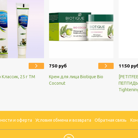
750 руб
1150 ру
 Классик, 25 г TM
Крем для лица Biotique Bio
[PETITFEE
Coconut
ПЕПТИДЫ
Tightenin
ности и оферта
Условия обмена и возврата
Обратная связь
Кон