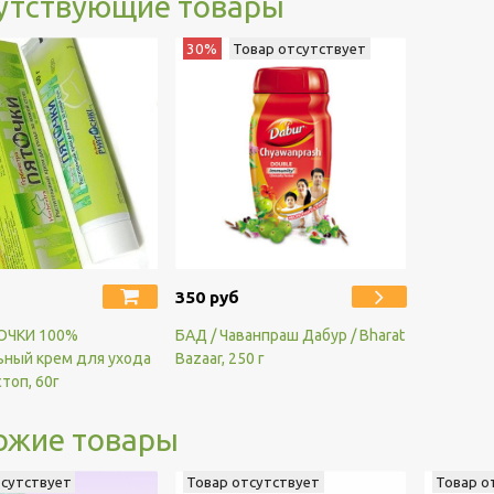
утствующие товары
30%
Товар отсутствует
350 руб
ОЧКИ 100%
БАД / Чаванпраш Дабур / Bharat
ьный крем для ухода
Bazaar, 250 г
стоп, 60г
ожие товары
тсутствует
Товар отсутствует
Товар о