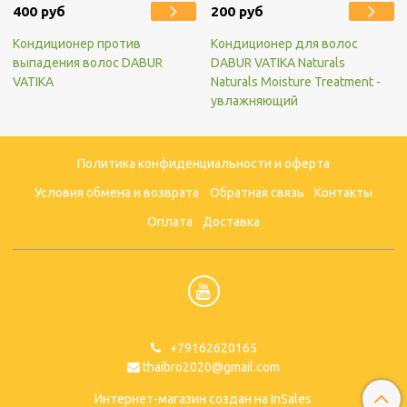
400 руб
200 руб
Кондиционер против
Кондиционер для волос
выпадения волос DABUR
DABUR VATIKA Naturals
VATIKA
Naturals Moisture Treatment -
увлажняющий
Политика конфиденциальности и оферта
Условия обмена и возврата
Обратная связь
Контакты
Оплата
Доставка
+79162620165
thaibro2020@gmail.com
Интернет-магазин создан на InSales