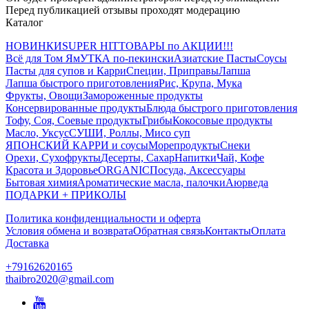
Перед публикацией отзывы проходят модерацию
Каталог
НОВИНКИ
SUPER HIT
ТОВАРЫ по АКЦИИ!!!
Всё для Том Ям
УТКА по-пекински
Азиатские Пасты
Соусы
Пасты для супов и Карри
Специи, Приправы
Лапша
Лапша быстрого приготовления
Рис, Крупа, Мука
Фрукты, Овощи
Замороженные продукты
Консервированные продукты
Блюда быстрого приготовления
Тофу, Соя, Соевые продукты
Грибы
Кокосовые продукты
Масло, Уксус
СУШИ, Роллы, Мисо суп
ЯПОНСКИЙ КАРРИ и соусы
Морепродукты
Снеки
Орехи, Сухофрукты
Десерты, Сахар
Напитки
Чай, Кофе
Красота и Здоровье
ORGANIC
Посуда, Аксессуары
Бытовая химия
Ароматические масла, палочки
Аюрведа
ПОДАРКИ + ПРИКОЛЫ
Политика конфиденциальности и оферта
Условия обмена и возврата
Обратная связь
Контакты
Оплата
Доставка
+79162620165
thaibro2020@gmail.com