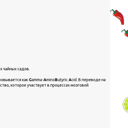
х чайных садов.
ровывается как
G
amma-
A
mino
B
utyric
A
cid. В переводе на
ство, которое участвует в процессах мозговой