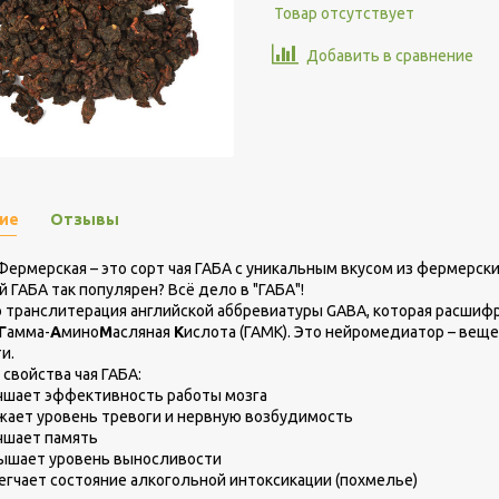
Товар отсутствует
Добавить в сравнение
ие
Отзывы
Фермерская – это сорт чая ГАБА с уникальным вкусом из фермерски
й ГАБА так популярен? Всё дело в "ГАБА"!
о транслитерация английской аббревиатуры GABA, которая расшиф
Г
амма-
А
мино
М
асляная
К
ислота (ГАМК). Это нейромедиатор – веще
и.
свойства чая ГАБА:
чшает эффективность работы мозга
жает уровень тревоги и нервную возбудимость
чшает память
ышает уровень выносливости
егчает состояние алкогольной интоксикации (похмелье)