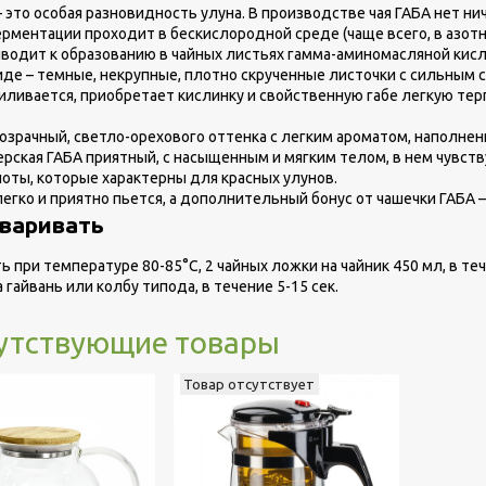
– это особая разновидность улуна. В производстве чая ГАБА нет н
рментации проходит в бескислородной среде (чаще всего, в азот
водит к образованию в чайных листьях гамма-аминомасляной кис
иде – темные, некрупные, плотно скрученные листочки с сильным 
иливается, приобретает кислинку и свойственную габе легкую тер
озрачный, светло-орехового оттенка с легким ароматом, наполне
рская ГАБА приятный, с насыщенным и мягким телом, в нем чувству
оты, которые характерны для красных улунов.
легко и приятно пьется, а дополнительный бонус от чашечки ГАБА 
аваривать
ь при температуре 80-85°C, 2 чайных ложки на чайник 450 мл, в те
а гайвань или колбу типода, в течение 5-15 сек.
утствующие товары
Товар отсутствует