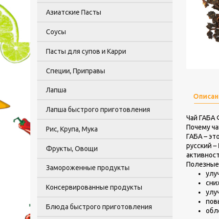
Азиатские Пасты
Соусы
Пасты для супов и Карри
Специи, Приправы
Лапша
Описан
Лапша быстрого приготовления
Чай ГАБА 
Почему ча
Рис, Крупа, Мука
ГАБА – эт
русский –
Фрукты, Овощи
активност
Полезные 
Замороженные продукты
улу
сни
Консервированные продукты
улу
пов
Блюда быстрого приготовления
обл