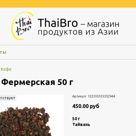
кты
, Кофе
 Фермерская 50 г
Артикул:
122333333332944
утствует
450.00 руб
50 г
Тайвань