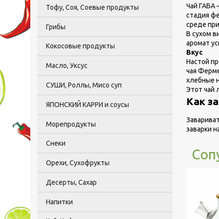
Чай ГАБА 
Тофу, Соя, Соевые продукты
стадия фе
среде при
Грибы
В сухом в
аромат ус
Кокосовые продукты
Вкус
Настой пр
Масло, Уксус
чая Ферме
хлебные н
СУШИ, Роллы, Мисо суп
Этот чай 
Как з
ЯПОНСКИЙ КАРРИ и соусы
Завариват
Морепродукты
заварки н
Снеки
Соп
Орехи, Сухофрукты
Десерты, Сахар
Напитки