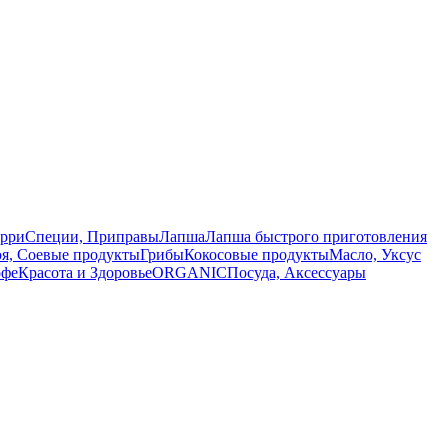
арри
Специи, Приправы
Лапша
Лапша быстрого приготовления
оя, Соевые продукты
Грибы
Кокосовые продукты
Масло, Уксус
офе
Красота и Здоровье
ORGANIC
Посуда, Аксессуары