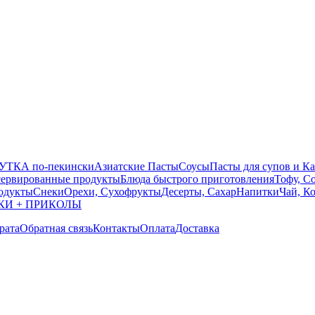
УТКА по-пекински
Азиатские Пасты
Соусы
Пасты для супов и К
ервированные продукты
Блюда быстрого приготовления
Тофу, С
одукты
Снеки
Орехи, Сухофрукты
Десерты, Сахар
Напитки
Чай, К
КИ + ПРИКОЛЫ
рата
Обратная связь
Контакты
Оплата
Доставка