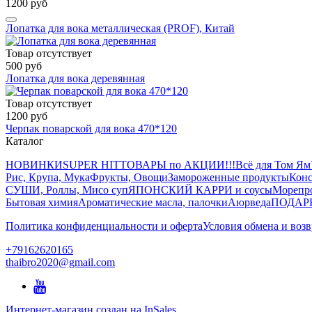
1200 руб
Лопатка для вока металлическая (PROF), Китай
Товар отсутствует
500 руб
Лопатка для вока деревянная
Товар отсутствует
1200 руб
Черпак поварской для вока 470*120
Каталог
НОВИНКИ
SUPER HIT
ТОВАРЫ по АКЦИИ!!!
Всё для Том Ям
Рис, Крупа, Мука
Фрукты, Овощи
Замороженные продукты
Конс
СУШИ, Роллы, Мисо суп
ЯПОНСКИЙ КАРРИ и соусы
Морепр
Бытовая химия
Ароматические масла, палочки
Аюрведа
ПОДАР
Политика конфиденциальности и оферта
Условия обмена и возв
+79162620165
thaibro2020@gmail.com
Интернет-магазин создан на InSales