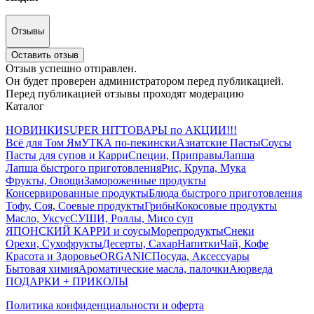
Отзывы
Оставить отзыв
Отзыв успешно отправлен.
Он будет проверен администратором перед публикацией.
Перед публикацией отзывы проходят модерацию
Каталог
НОВИНКИ
SUPER HIT
ТОВАРЫ по АКЦИИ!!!
Всё для Том Ям
УТКА по-пекински
Азиатские Пасты
Соусы
Пасты для супов и Карри
Специи, Приправы
Лапша
Лапша быстрого приготовления
Рис, Крупа, Мука
Фрукты, Овощи
Замороженные продукты
Консервированные продукты
Блюда быстрого приготовления
Тофу, Соя, Соевые продукты
Грибы
Кокосовые продукты
Масло, Уксус
СУШИ, Роллы, Мисо суп
ЯПОНСКИЙ КАРРИ и соусы
Морепродукты
Снеки
Орехи, Сухофрукты
Десерты, Сахар
Напитки
Чай, Кофе
Красота и Здоровье
ORGANIC
Посуда, Аксессуары
Бытовая химия
Ароматические масла, палочки
Аюрведа
ПОДАРКИ + ПРИКОЛЫ
Политика конфиденциальности и оферта