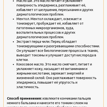
Масло ши. Это масло питает и увлажняет
поверхность эпидермиса, разглаживает её,
избавляет от шелушения, пересыхания и других
дерматологических проблем.
Ментол. Ментол охлаждает, освежает и
тонизирует, пробуждает её, избавляет от
патогенных микроорганизмов, зуда,
воспалительных процессов и других
дерматологических проблем.
Экстракт перца чили. Перец обладает
тонизирующими и разогревающими способностями.
Он улучшает все биологические процессы в тканях,
выводит токсины и улучшает доступ кислорода в
клетки.
Кокосовое масло. Это масло смягчает, питает и
увлажняет кожу, насыщает её витаминами и
жирными кислотами, заряжает энергией и
жизненной силой. Оно разглаживает поверхность
эпидермиса, повышает её упругость и
эластичность.
Способ применения:
извлеките кончиками пальцев
немного бальзама и нанесите его тонким слоем на