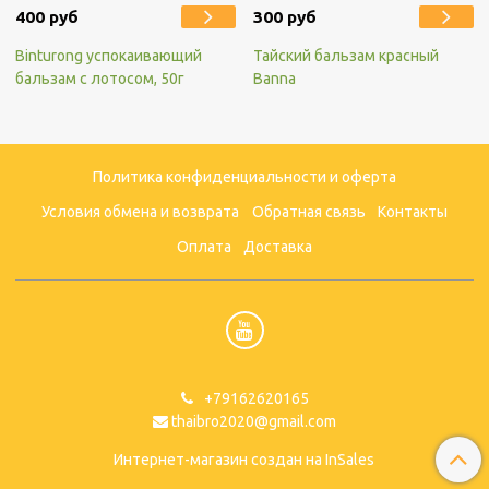
400 руб
300 руб
Binturong успокаивающий
Тайский бальзам красный
бальзам с лотосом, 50г
Banna
Политика конфиденциальности и оферта
Условия обмена и возврата
Обратная связь
Контакты
Оплата
Доставка
+79162620165
thaibro2020@gmail.com
Интернет-магазин создан на InSales